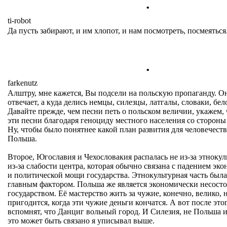
.
ti-robot
Да пусть забирают, и им хлопот, и нам посмотреть, посмеяться
.
farkenutz
Алштру, мне кажется, Вы подсели на польскую пропаганду. Она
отвечает, а куда делись немцы, силезцы, латгалы, словаки, бел
Давайте прежде, чем песни петь о польском величии, укажем, 
эти песни благодаря геноциду местного населения со стороны 
Ну, чтобы было понятнее какой план развития для человечеств
Польша.
Второе, Югославия и Чехословакия распалась не из-за этноку
из-за слабости центра, которая обычно связана с падением эко
и политической мощи государства. Этнокультурная часть был
главным фактором. Польша же является экономически несост
государством. Её мастерство жить за чужие, конечно, велико, 
пригодится, когда эти чужие деньги кончатся. А вот после эт
вспомнят, что Данциг вольный город. И Силезия, не Польша и т
это может быть связано я уписывал выше.