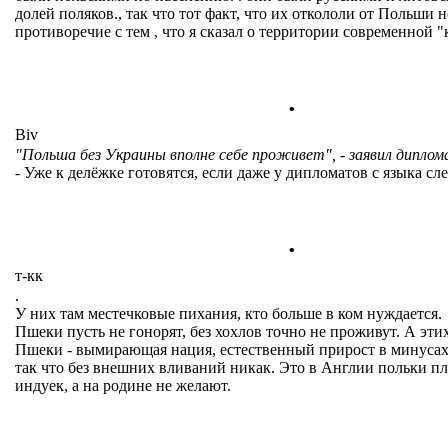
долей поляков., так что тот факт, что их откололи от Польши н
противоречие с тем , что я сказал о территории современной 
.
Biv
"Польша без Украины вполне себе проживет", - заявил диплом
- Уже к делёжке готовятся, если даже у дипломатов с языка сле
.
т-кк
.
У них там местечковые пихания, кто больше в ком нуждается.
Пшеки пусть не гонорят, без хохлов точно не проживут. А этих
Пшеки - вымирающая нация, естественный прирост в минусах
так что без внешних вливаний никак. Это в Англии польки п
индуек, а на родине не желают.