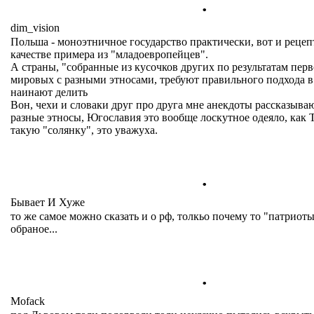
.
dim_vision
Польша - моноэтничное государство практически, вот и рецепт
качестве примера из "младоевропейцев".
А страны, "собранные из кусочков других по результатам пер
мировых с разными этносами, требуют правильного подхода в
наинают делить
Вон, чехи и словаки друг про друга мне анекдоты рассказываю
разные этносы, Югославия это вообще лоскутное одеяло, как 
такую "солянку", это уважуха.
.
Бывает И Хуже
то же самое можно сказать и о рф, толкьо почему то "патриот
обраное...
.
Mofack