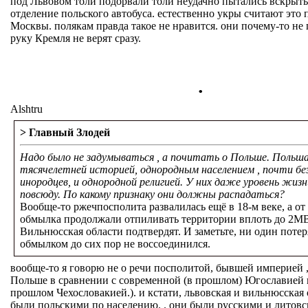
под Львовом толи подорвали толи неудачно пытались вскрыть
отделение польского автобуса. естественно укры считают это
Москвы. полякам правда такое не нравится. они почему-то не
руку Кремля не верят сразу.
.
Alshtru
> Главный Злодей
Надо было не задумываться , а почитать о Польше. Польша 
тясячелетней историей, однородным населением , почти бе
инородцев, и однородной религией. У них даже уровень жиз
повсюду. По какому признаку они должны распадаться?
Вообще-то ржечпосполита развалилась ещё в 18-м веке, а о
обмылка продолжали отпиливать территории вплоть до 2МВ
Вильнюсская области подтвердят. И заметьте, ни один поте
обмылком до сих пор не воссоединился.
вообще-то я говорю не о речи посполитой, бывшей империей 
Польше в сравнении с современной (в прошлом) Югославией 
прошлом Чехословакией.). и кстати, львовская и вильнюсская 
были польскими по населению. . они были русскими и литов