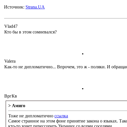
Источник:
Strana.UA
Vlad47
Кто бы в этом сомневался?
.
Valera
Как-то не дипломатично... Впрочем, это ж - поляки. И обращаю
.
ВргКв
> Амиго
Тоже не дипломатично
ссылка
Самое странное на этом фоне принятие закона о языках. Та
кто-то хочет перессорить Украину со всеми соседями.