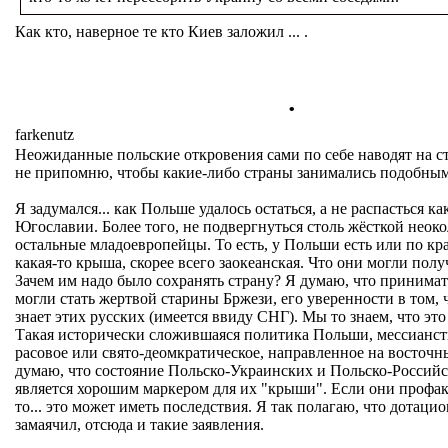
Как кто, наверное те кто Киев заложил ... .
.
farkenutz
Неожиданные польские откровения сами по себе наводят на с
не припомню, чтобы какие-либо страны занимались подобны
Я задумался... как Польше удалось остаться, а не распасться к
Югославии. Более того, не подвергнуться столь жёсткой неок
остальные младоевропейцы. То есть, у Польши есть или по кр
какая-то крыша, скорее всего заокеанская. Что они могли пол
Зачем им надо было сохранять страну? Я думаю, что принима
могли стать жертвой старины Бржези, его уверенности в том,
знает этих русских (имеется ввиду СНГ). Мы то знаем, что это
Такая исторически сложившаяся политика Польши, мессианст
расовое или свято-деомкратическое, направленное на восточ
думаю, что состояние Польско-Украинских и Польско-Россий
является хорошим маркером для их "крыши". Если они профака
то... это может иметь последствия. Я так полагаю, что дотац
замаячил, отсюда и такие заявления.