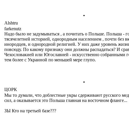
.
Alshtru
farkenutz
Надо было не задумываться , а почитать о Польше. Польша - г
тясячелетней историей, однородным населением , почти без 
инородцев, и однородной религией. У них даже уровень жизн
повсюду. По какому признаку они должны распадаться? И сра
Чехословакией или Югославией - искусственно собранными го
тем более с Украиной по меньшей мере глупо.
.
ЦОРК
Мы то думали, что доблестные укры сдерживают русского мед
сил, а оказывается это Польша главная на восточном фланге...
ЗЫ Кто на третьей базе???