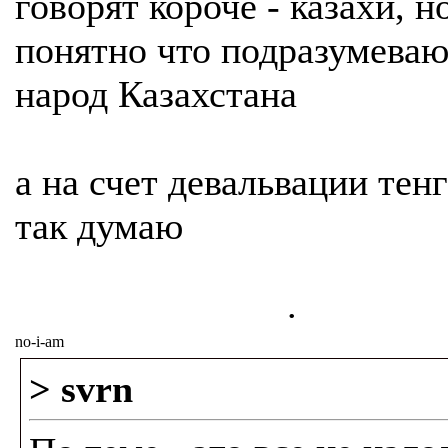
говорят короче - казахи, н
понятно что подразумеваю
народ Казахстана
а на счет девальвации тенг
так думаю
.
no-i-am
> svrn