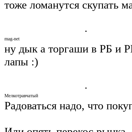
тоже ломанутся скупать 
.
mag-net
ну дык а торгаши в РБ и Р
лапы :)
.
Мелкотравчатый
Радоваться надо, что поку
Или опять перекос рынка,