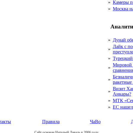
»
Камеры п
»
Москва на
Аналити
»
Дунай об
Лайк с по
»
преступл
»
Турецкий
Мировой 
»
сравнению
Безналичн
»
ракетные
Визит Ха
»
Анкары?
»
МТК «Сев
»
ЕС нашел 
такты
Правила
ЧаВо
Сайт основан Натальей Лаваль в 2006 году