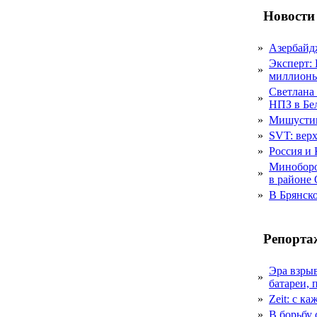
Новости
»
Азербайдж
Эксперт:
»
миллионы
Светлана
»
НПЗ в Бе
»
Мишустин
»
SVT: верх
»
Россия и 
Миноборо
»
в районе
»
В Брянско
Репорта
Эра взры
»
батареи, 
»
Zeit: с к
»
В борьбу