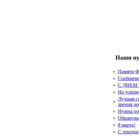
Наши пу
»
Памяти 
»
Сообщен
»
С ДНЕМ
»
На ускор
Лучшая с
»
зрения д
»
Нужна по
»
Обнаруже
»
8 марта!
»
С праздн