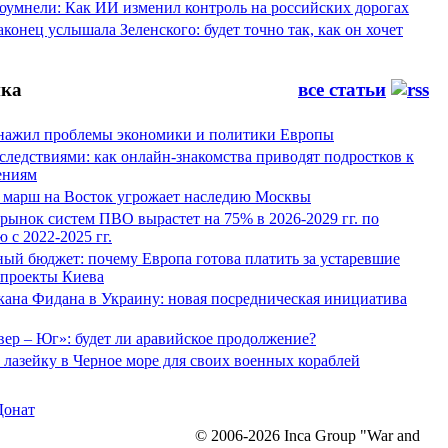
оумнели: Как ИИ изменил контроль на российских дорогах
конец услышала Зеленского: будет точно так, как он хочет
ка
все статьи
нажил проблемы экономики и политики Европы
следствиями: как онлайн-знакомства приводят подростков к
ениям
 марш на Восток угрожает наследию Москвы
рынок систем ПВО вырастет на 75% в 2026-2029 гг. по
 с 2022-2025 гг.
ый бюджет: почему Европа готова платить за устаревшие
 проекты Киева
кана Фидана в Украину: новая посредническая инициатива
ер – Юг»: будет ли аравийское продолжение?
лазейку в Черное море для своих военных кораблей
Донат
© 2006-2026 Inca Group "War and