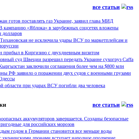
все статьи
ан готов поставлять газ Украине, заявил глава МИД
 В кампанию «Яблока» в зарубежных соцсетях вложены
 долларов
 Тихановская не исключила удары ВСУ по маркетплейсам и
лоруссии
 прибыл в Киргизию с двухдневным визитом
овный суд Швеции разрешил передать Украине сухогруз Caffa
Кыргызстан заключили соглашения более чем на $800 млн
ны РФ заявило о поражении двух судов с военными грузами
 Одессы
й области при ударах ВСУ погибли два человека
жи
все статьи
воопасных аккумуляторов завершается. Созданы безопасные
пригодные для российских морозов
аждым годом в Германии становится все меньше воды
 с украинскими дронами вступает народное ополчение