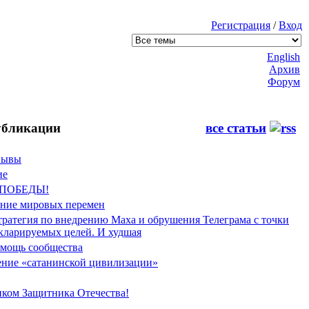
Регистрация
/
Вход
English
Архив
Форум
бликации
все статьи
Фывы
ие
 ПОБЕДЫ!
ение мировых перемен
тратегия по внедрению Маха и обрушения Телеграма с точки
екларируемых целей. И худшая
мощь сообщества
ние «сатанинской цивилизации»
иком Защитника Отечества!