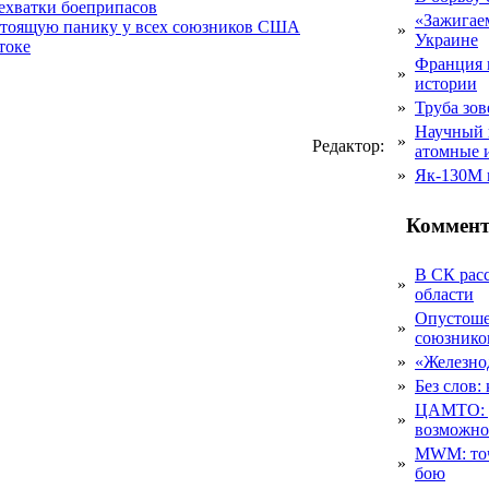
нехватки боеприпасов
«Зажигаем
стоящую панику у всех союзников США
»
Украине
токе
Франция 
»
истории
»
Труба зов
Научный 
»
Редактор:
атомные 
»
Як-130М г
Коммент
В СК рас
»
области
Опустоше
»
союзник
»
«Железно
»
Без слов:
ЦАМТО: уд
»
возможн
MWM: точ
»
бою