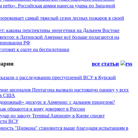
 небо». Российская армия нанесла удары по Западной
переживает самый тяжелый сезон лесных пожаров в своей
ет: каковы перспективы энергетики на Дальнем Востоке
вектор: в Латинской Америке всё больше полагаются на
инновации РФ
отовят к охоте на беспилотники
арии
все статьи
сказали о расследовании преступлений ВСУ в Курской
ние арсеналов Пентагона вызвало настоящую панику у всех
ов США
дорожный» дискурс в Армении: с дальним прицелом?
 как общаются и кому доверяют в России
ар по заводу Terminal Autonomy в Киеве снизит
ости ВСУ
ность "Циркона" становится выше благодаря испытаниям в