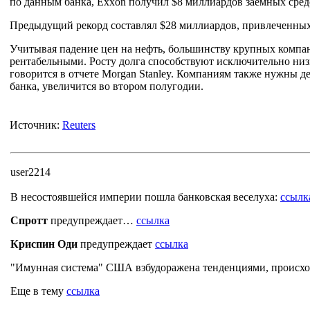
по данным банка, Exxon получил $8 миллиардов заемных средст
Предыдущий рекорд составлял $28 миллиардов, привлеченных 
Учитывая падение цен на нефть, большинству крупных компан
рентабельными. Росту долга способствуют исключительно ни
говорится в отчете Morgan Stanley. Компаниям также нужны д
банка, увеличится во втором полугодии.
Источник:
Reuters
user2214
В несостоявшейся империи пошла банковская веселуха:
ссылк
Спротт
предупреждает…
ссылка
Криспин Оди
предупреждает
ссылка
"Имунная система" США взбудоражена тенденциями, происх
Еще в тему
ссылка