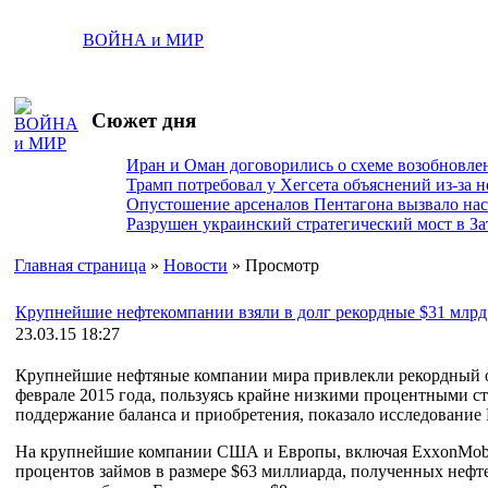
ВОЙНА и МИР
Сюжет дня
Иран и Оман договорились о схеме возобновле
Трамп потребовал у Хегсета объяснений из-за 
Опустошение арсеналов Пентагона вызвало на
Разрушен украинский стратегический мост в За
Главная страница
»
Новости
» Просмотр
Крупнейшие нефтекомпании взяли в долг рекордные $31 млрд 
23.03.15 18:27
Крупнейшие нефтяные компании мира привлекли рекордный объ
феврале 2015 года, пользуясь крайне низкими процентными ст
поддержание баланса и приобретения, показало исследование M
На крупнейшие компании США и Европы, включая ExxonMobil, C
процентов займов в размере $63 миллиарда, полученных нефт