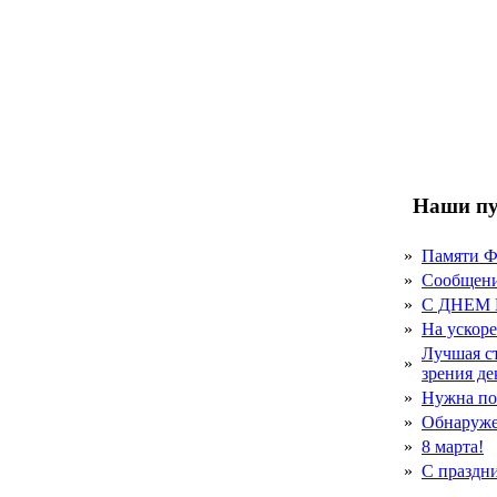
Наши пу
»
Памяти 
»
Сообщен
»
С ДНЕМ
»
На ускор
Лучшая с
»
зрения д
»
Нужна по
»
Обнаруже
»
8 марта!
»
С праздн