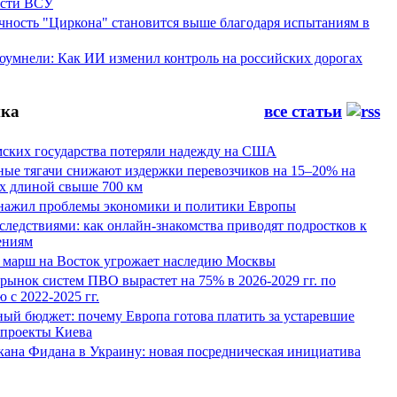
ости ВСУ
ность "Циркона" становится выше благодаря испытаниям в
оумнели: Как ИИ изменил контроль на российских дорогах
ка
все статьи
мских государства потеряли надежду на США
ные тягачи снижают издержки перевозчиков на 15–20% на
х длиной свыше 700 км
нажил проблемы экономики и политики Европы
следствиями: как онлайн-знакомства приводят подростков к
ениям
 марш на Восток угрожает наследию Москвы
рынок систем ПВО вырастет на 75% в 2026-2029 гг. по
 с 2022-2025 гг.
ый бюджет: почему Европа готова платить за устаревшие
 проекты Киева
кана Фидана в Украину: новая посредническая инициатива