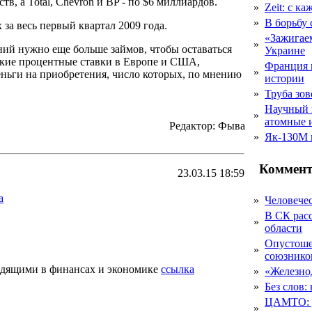
в, а Total, Chevron и BP - по $6 миллиардов.
»
Zeit: с к
»
В борьбу
за весь первый квартал 2009 года.
«Зажигаем
»
ий нужно еще больше займов, чтобы оставаться
Украине
зкие процентные ставки в Европе и США,
Франция 
»
еньги на приобретения, число которых, по мнению
истории
»
Труба зов
Научный 
»
атомные 
Редактор: Фыва
»
Як-130М г
Коммент
23.03.15 18:59
а
»
Человечес
В СК рас
»
области
Опустоше
»
союзник
одящими в финансах и экономике
ссылка
»
«Железно
»
Без слов:
ЦАМТО: уд
»