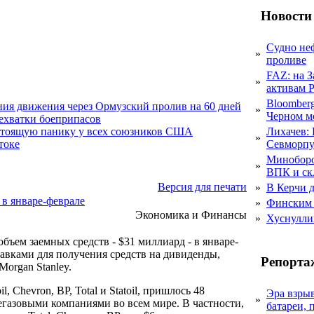
Новости
Судно не
»
проливе
FAZ: на 
»
активам 
Bloomber
ния движения через Ормузский пролив на 60 дней
»
Черном м
нехватки боеприпасов
Лихачев:
стоящую панику у всех союзников США
»
Севморпу
токе
Миноборо
»
ВПК и ск
Версия для печати
»
В Керчи д
в январе-феврале
»
Финским 
Экономика и Финансы
»
Хуснулли
ем заемных средств - $31 миллиард - в январе-
авками для получения средств на дивиденды,
Репорта
organ Stanley.
hevron, BP, Total и Statoil, пришлось 48
Эра взры
»
егазовыми компаниями во всем мире. В частности,
батареи, 