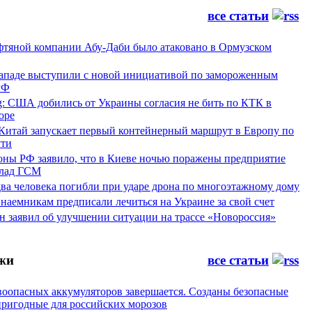
все статьи
фтяной компании Абу-Даби было атаковано в Ормузском
Западе выступили с новой инициативой по замороженным
РФ
g: США добились от Украины согласия не бить по КТК в
оре
 Китай запускает первый контейнерный маршрут в Европу по
ти
ны РФ заявило, что в Киеве ночью поражены предприятие
лад ГСМ
ва человека погибли при ударе дрона по многоэтажному дому
наемникам предписали лечиться на Украине за свой счет
н заявил об улучшении ситуации на трассе «Новороссия»
жи
все статьи
воопасных аккумуляторов завершается. Созданы безопасные
пригодные для российских морозов