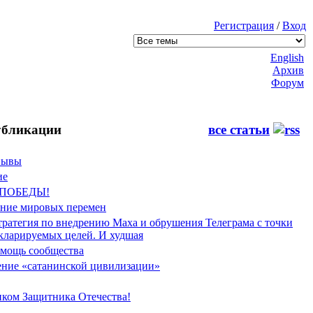
Регистрация
/
Вход
English
Архив
Форум
бликации
все статьи
Фывы
ие
 ПОБЕДЫ!
ение мировых перемен
тратегия по внедрению Маха и обрушения Телеграма с точки
екларируемых целей. И худшая
мощь сообщества
ние «сатанинской цивилизации»
иком Защитника Отечества!