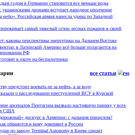
аждым годом в Германии становится все меньше воды
 с украинскими дронами вступает народное ополчение
 небо». Российская армия нанесла удары по Западной
переживает самый тяжелый сезон лесных пожаров в своей
ет: каковы перспективы энергетики на Дальнем Востоке
вектор: в Латинской Америке всё больше полагаются на
инновации РФ
отовят к охоте на беспилотники
арии
все статьи
тву предстоит воевать не за нефть, а за воду
сказали о расследовании преступлений ВСУ в Курской
ние арсеналов Пентагона вызвало настоящую панику у всех
ов США
дорожный» дискурс в Армении: с дальним прицелом?
 как общаются и кому доверяют в России
ар по заводу Terminal Autonomy в Киеве снизит