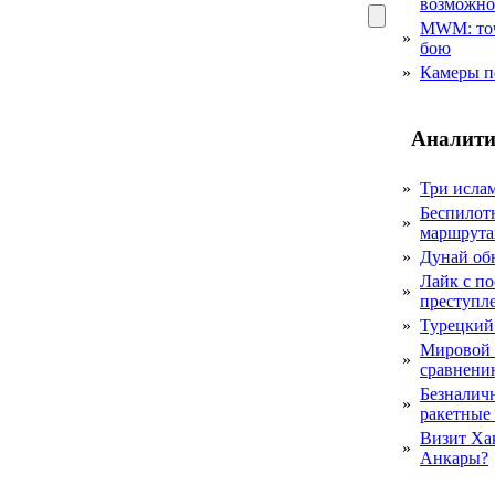
возможн
MWM: точ
»
бою
»
Камеры п
Аналити
»
Три исла
Беспилот
»
маршрута
»
Дунай об
Лайк с по
»
преступл
»
Турецкий
Мировой 
»
сравнению
Безналичн
»
ракетные
Визит Ха
»
Анкары?