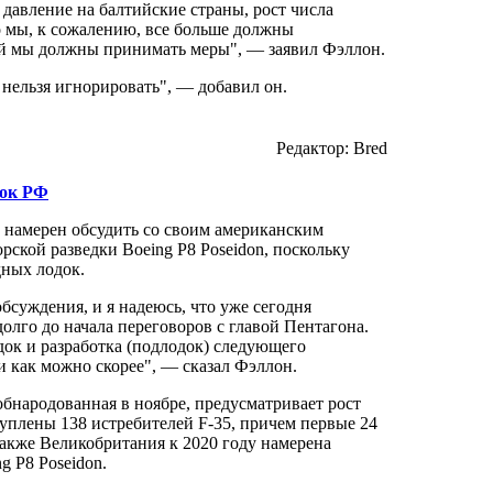
авление на балтийские страны, рост числа
о мы, к сожалению, все больше должны
рой мы должны принимать меры", — заявил Фэллон.
 нельзя игнорировать", — добавил он.
Редактор: Bred
док РФ
намерен обсудить со своим американским
ской разведки Boeing P8 Poseidon, поскольку
дных лодок.
бсуждения, и я надеюсь, что уже сегодня
олго до начала переговоров с главой Пентагона.
док и разработка (подлодок) следующего
и как можно скорее", — сказал Фэллон.
обнародованная в ноябре, предусматривает рост
уплены 138 истребителей F-35, причем первые 24
Также Великобритания к 2020 году намерена
g P8 Poseidon.