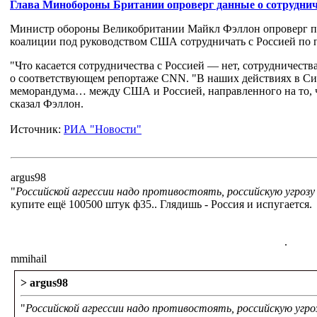
Глава Минобороны Британии опроверг данные о сотруднич
Министр обороны Великобритании Майкл Фэллон опроверг пу
коалиции под руководством США сотрудничать с Россией по
"Что касается сотрудничества с Россией — нет, сотрудничества
о соответствующем репортаже CNN. "В наших действиях в Сир
меморандума… между США и Россией, направленного на то, ч
сказал Фэллон.
Источник:
РИА "Новости"
argus98
"
Российской агрессии надо противостоять, российскую угрозу 
купите ещё 100500 штук ф35.. Глядишь - Россия и испугается.
.
mmihail
> argus98
"
Российской агрессии надо противостоять, российскую угроз