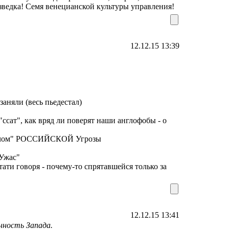
азведка! Семя венецианской культуры управления!
12.12.15 13:39
заняли (весь пьедестал)
"ссат", как вряд ли поверят наши англофобы - о
 мечом" РОССИЙСКОЙ Угрозы
 Ужас"
тати говоря - почему-то спрятавшейся только за
12.12.15 13:41
нность Запада.