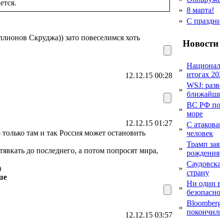
ется.
»
8 марта!
»
С праздн
иллионов Скруджа)) зато повеселимся хоть
Новости
Национал
»
итогах 20
12.12.15 00:28
WSJ: раз
»
ближайши
ВС РФ пор
»
море
12.12.15 01:27
С атакова
»
только там и так Россия может остановить
человек
Трамп за
»
 тявкать до последнего, а потом попросят мира,
рождения
Саудовска
)
»
страну
ше
Ни один 
»
безопасн
Bloomber
»
покончил
12.12.15 03:57