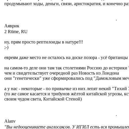
продумывают ходы, деньги, связи, аристократия, и конечно р
.
Аяврик
2 Rtime, RU
ну, прям просто рептилоиды в натуре!!!
;-)
евреям даже место не осталось на доске позора - усё британцы 
на самом-то деле они там так столетиями Россию до истерики 
чем и свидетельствует очередной раз Новость из Лондона
они "генетически" уже сформировались под "Дамокловым
а у нас - некоторые - по привычке из них лепят некий "Тихий
(то же самое касается и трибунов жёлтой китайской угрозы, кс
своим чудом света, Китайской Стеной)
.
Alanv
"Вы недооцениваете англосаксов. У ИГИЛ есть вся промышле