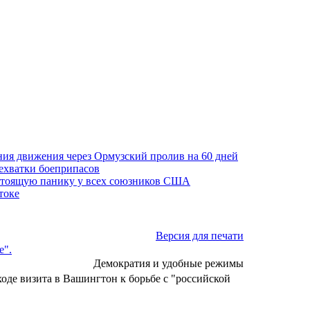
ния движения через Ормузский пролив на 60 дней
нехватки боеприпасов
стоящую панику у всех союзников США
токе
Версия для печати
е".
Демократия и удобные режимы
де визита в Вашингтон к борьбе с "российской