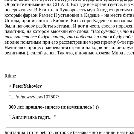
Обратите внимание на США-3. Вот где всё организуется, и уже 
невероятным. В Египте, в Луксоре есть музей под открытым 
который фараон Рамзес II устано­вил в Кадеше – на месте битв
Исхода, прописаного в Библии. Битва при Ка­деше произошла в
были наголову разбиты хеттами. И вот в честь своего поражен
памятник, на котором вы­секли его слова:
"Все думают, что я 
тысячи лет все будут знать, что по­бедил я и что я буду поб
вполне понятным при его рассмотрении через призму 6-ти п
Начинался процесс завоевания стран и народов не силой оруж
религиями), силой денег. Так что, в полные хозяева Мира лез
.
Rtime
> PeterYakovlev
"... /ru/news/view/107507/
300 лет прошло- ничего не изменилось ! ))
" Англичанка гадит... "
Британцы это те ребята, которые безнаказоно всадили нам нож