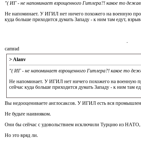
"( ИГ - не напоминает взрощенного Гитлера?! какое то дежав
Не напоминает. У ИГИЛ нет ничего похожего на военную про
куда больше приходится думать Западу - к ним там едут, взры
.
camrad
> Alanv
"( ИГ - не напоминает взрощенного Гитлера?! какое то деж
Не напоминает. У ИГИЛ нет ничего похожего на военную п
сейчас куда больше приходится думать Западу - к ним там е
Вы недооцениваете англосаксов. У ИГИЛ есть вся промышлен
Не будьте наивняком.
Они бы сейчас с удовольствием исключили Турцию из НАТО,
Но это вряд ли.