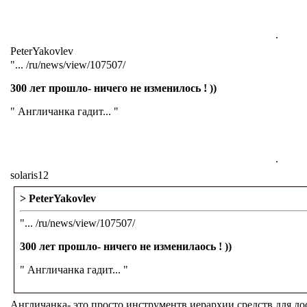
.
PeterYakovlev
"... /ru/news/view/107507/
300 лет прошло- ничего не изменилось ! ))
" Англичанка гадит... "
.
solaris12
> PeterYakovlev
"... /ru/news/view/107507/
300 лет прошло- ничего не изменилаось ! ))
" Англичанка гадит... "
Англичанка- это просто инструментв иерархии средств для д