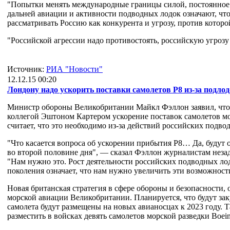
"Попытки менять международные границы силой, постоянное д
дальней авиации и активности подводных лодок означают, чт
рассматривать Россию как конкурента и угрозу, против кото
"Российской агрессии надо противостоять, российскую угрозу
Источник:
РИА "Новости"
12.12.15 00:20
Лондону надо ускорить поставки самолетов Р8 из-за подло
Министр обороны Великобритании Майкл Фэллон заявил, что 
коллегой Эштоном Картером ускорение поставок самолетов мор
считает, что это необходимо из-за действий российских подво
"Что касается вопроса об ускорении прибытия P8… Да, будут о
во второй половине дня", — сказал Фэллон журналистам незад
"Нам нужно это. Рост деятельности российских подводных ло
поколения означает, что нам нужно увеличить эти возможност
Новая британская стратегия в сфере обороны и безопасности, 
морской авиации Великобритании. Планируется, что будут зак
самолета будут размещены на новых авианосцах к 2023 году. 
разместить в войсках девять самолетов морской разведки Boein