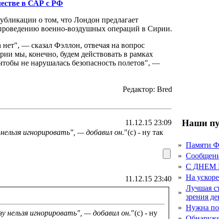
естве в САР с РФ
бликации о том, что Лондон предлагает
 проведению военно-воздушных операций в Сирии.
 нет", — сказал Фэллон, отвечая на вопрос
ии мы, конечно, будем действовать в рамках
тобы не нарушалась безопасность полетов", —
Редактор: Bred
Наши пу
11.12.15 23:09
нельзя игнорировать", — добавил он.
"(с) - ну так
»
Памяти 
»
Сообщен
»
С ДНЕМ
»
На ускор
11.12.15 23:40
Лучшая с
»
зрения д
»
Нужна по
у нельзя игнорировать", — добавил он.
"(с) - ну
»
Обнаруже