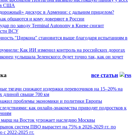
ов США
дорожный» дискурс в Армении: с дальним прицелом?
 как общаются и кому доверяют в России
ар по заводу Terminal Autonomy в Киеве снизит
ости ВСУ
ность "Циркона" становится выше благодаря испытаниям в
оумнели: Как ИИ изменил контроль на российских дорогах
конец услышала Зеленского: будет точно так, как он хочет
ка
все статьи
ные тягачи снижают издержки перевозчиков на 15–20% на
х длиной свыше 700 км
нажил проблемы экономики и политики Европы
следствиями: как онлайн-знакомства приводят подростков к
ениям
 марш на Восток угрожает наследию Москвы
рынок систем ПВО вырастет на 75% в 2026-2029 гг. по
 с 2022-2025 гг.