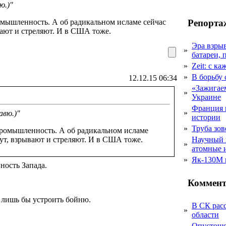
ю.)"
Репорта
мышленность. А об радикальном исламе сейчас
вают и стреляют. И в США тоже.
Эра взры
»
батареи, 
»
Zeit: с к
»
В борьбу
12.12.15 06:34
«Зажигаем
»
Украине
Франция 
»
авю.)"
истории
»
Труба зов
ромышленность. А об радикальном исламе
дут, взрывают и стреляют. И в США тоже.
Научный 
»
атомные 
»
Як-130М г
ность Запада.
Коммент
 лишь бы устроить бойню.
В СК рас
»
области
Опустоше