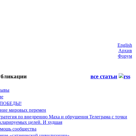
English
Архив
Форум
бликации
все статьи
Фывы
ие
 ПОБЕДЫ!
ение мировых перемен
тратегия по внедрению Маха и обрушения Телеграма с точки
екларируемых целей. И худшая
мощь сообщества
ние «сатанинской цивилизации»