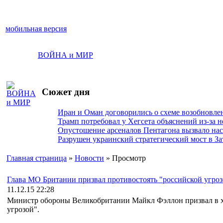
мобильная версия
ВОЙНА и МИР
Сюжет дня
Иран и Оман договорились о схеме возобновле
Трамп потребовал у Хегсета объяснений из-за 
Опустошение арсеналов Пентагона вызвало на
Разрушен украинский стратегический мост в За
Главная страница
»
Новости
» Просмотр
Глава МО Британии призвал противостоять "российской угроз
11.12.15 22:28
Министр обороны Великобритании Майкл Фэллон призвал в хо
угрозой".