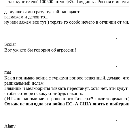
так купите ещё 100500 штук ф35.. Глядишь - Россия и испуга
да лучше сами сразу пускай нападают
размажем и делов то...
ну или ляжем все тут ) терять то особо нечего в отличии от м
.
Scolar
Вот уж кто бы говорил об агрессии!
.
mat
Как я понимаю война с турками вопрос решенный, думаю, что 
радикальный ислам.
Глядишь и мелкобриты тявкать перестанут, хотя нет, эти будут
чтобы сотворить какую-нибудь пакость.
( ИГ - не напоминает взрощенного Гитлера?! какое то дежавю.
Ох как не выгодна эта война ЕС. А США опять в выйгры
.
Alanv