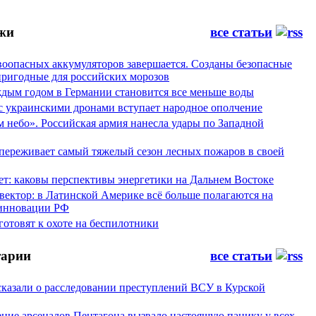
жи
все статьи
воопасных аккумуляторов завершается. Созданы безопасные
пригодные для российских морозов
аждым годом в Германии становится все меньше воды
 с украинскими дронами вступает народное ополчение
 небо». Российская армия нанесла удары по Западной
переживает самый тяжелый сезон лесных пожаров в своей
ет: каковы перспективы энергетики на Дальнем Востоке
вектор: в Латинской Америке всё больше полагаются на
инновации РФ
отовят к охоте на беспилотники
арии
все статьи
сказали о расследовании преступлений ВСУ в Курской
ние арсеналов Пентагона вызвало настоящую панику у всех