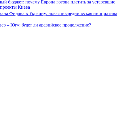
ый бюджет: почему Европа готова платить за устаревшие
 проекты Киева
кана Фидана в Украину: новая посредническая инициатива
ер – Юг»: будет ли аравийское продолжение?