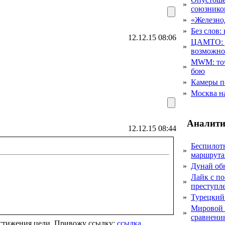
»
союзник
»
«Железно
»
Без слов:
12.12.15 08:06
ЦАМТО: уд
»
возможн
MWM: точ
»
бою
»
Камеры п
»
Москва на
Аналити
12.12.15 08:44
Беспилот
»
маршрута
»
Дунай об
Лайк с по
»
преступл
»
Турецкий
Мировой 
»
сравнению
остижения цели. Привожу ссылку:
ссылка
.