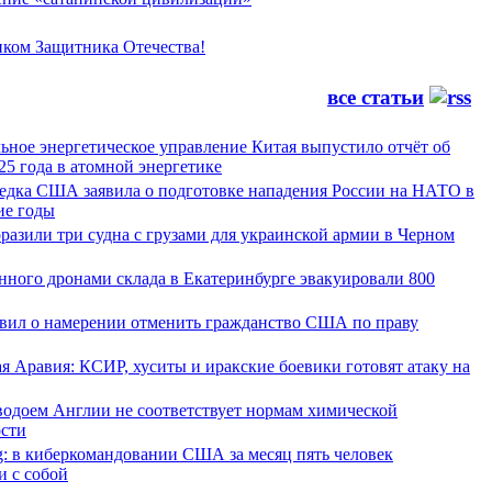
иком Защитника Отечества!
все статьи
ьное энергетическое управление Китая выпустило отчёт об
25 года в атомной энергетике
ведка США заявила о подготовке нападения России на НАТО в
е годы
азили три судна с грузами для украинской армии в Черном
нного дронами склада в Екатеринбурге эвакуировали 800
явил о намерении отменить гражданство США по праву
я Аравия: КСИР, хуситы и иракские боевики готовят атаку на
водоем Англии не соответствует нормам химической
ости
g: в киберкомандовании США за месяц пять человек
и с собой