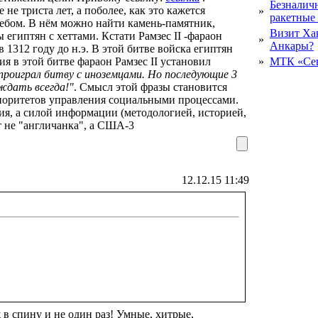
Безналичн
не триста лет, а поболее, как это кажется
»
ракетные
небом. В нём можно найти камень-памятник,
Визит Ха
ы египтян с хеттами. Кстати Рамзес II -фараон
»
Анкары?
 1312 году до н.э. В этой битве войска египтян
ия в этой битве фараон Рамзес II установил
»
МТК «Сев
проиграл битву с инозем­цами. Но последующие 3
еждать всегда!"
. Смысл этой фразы становится
риоритетов управления социальными процессами.
ия, а силой ин­формации (методологией, историей,
ет не "англичанка", а США-3
12.12.15 11:49
 в спину и не один раз! Умные, хитрые,