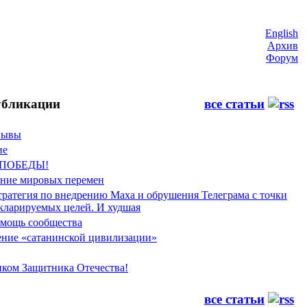
English
Архив
Форум
бликации
все статьи
Фывы
ие
 ПОБЕДЫ!
ение мировых перемен
тратегия по внедрению Маха и обрушения Телеграма с точки
екларируемых целей. И худшая
мощь сообщества
ние «сатанинской цивилизации»
иком Защитника Отечества!
все статьи