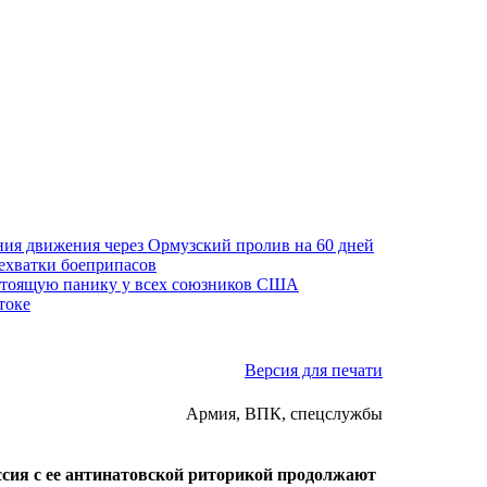
ния движения через Ормузский пролив на 60 дней
нехватки боеприпасов
стоящую панику у всех союзников США
токе
Версия для печати
Армия, ВПК, спецслужбы
ссия с ее антинатовской риторикой продолжают