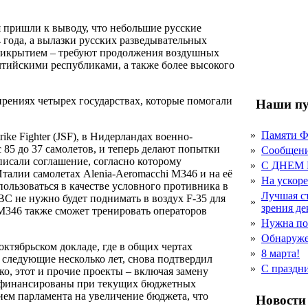
пришли к выводу, что небольшие русские
года, а вылазки русских разведывательных
прикрытием – требуют продолжения воздушных
ийскими республиками, а также более высокого
ениях четырех государствах, которые помогали
Наши пу
»
Памяти 
rike Fighter (JSF), в Нидерландах военно-
85 до 37 самолетов, и теперь делают попытки
»
Сообщен
исали соглашение, согласно которому
»
С ДНЕМ
талии самолетах Alenia-Aeromacchi M346 и на её
»
На ускор
ользоваться в качестве условного противника в
Лучшая с
С не нужно будет поднимать в воздух F-35 для
»
зрения д
М346 также сможет тренировать операторов
»
Нужна по
»
Обнаруже
ктябрьском докладе, где в общих чертах
»
8 марта!
 следующие несколько лет, снова подтвердил
»
С праздн
о, этот и прочие проекты – включая замену
профинансированы при текущих бюджетных
нием парламента на увеличение бюджета, что
Новости