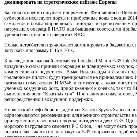
доминировать на стратегическом пейзаже Европы
Балтика особенно ощущает напряжение: Финляндия и Швеция 
субмарины исследуют порты и прибрежные воды с конца 2014 
самолетов и бомбардировщиков – иногда с истребительным 
патрульных операций НАТО над бывшими советскими прибалт
уровня боеготовности шведских ВВС.
Новые истребители продолжают доминировать в бюджетных пр
запускать программу F-16 в 70-х.
Как следствие высокой стоимости Lockheed Martin F-35 Joint St
воздушные силы приняли сокращение планируемых закупок, с 
компенсировать недостаток. В мае Нидерланды и Италия подп
голландские пилоты будут тренироваться на принадлежащих И
наземных симуляторах. И М346, и симуляторы также могут исп
учебных воздушных боях, приближенных к боевым, так что ВВ
выполнения роли "Красных сил". При наличии симуляторов, 
непосредственной воздушной поддержки.
Норвежский шеф обороны, адмирал Хаакон Бруун-Ханссен, в о
обрисовываются рекомендации для военного строительства на
приверженность военных покупке пятидесяти двух F-35. Однак
морского патрульного самолета P-3 Orion, - не могут быть 
показателях, так что полная закупка F-35 сопряжена с одобре