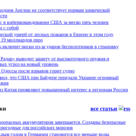
водоем Англии не соответствует нормам химической
ости
g: в киберкомандовании США за месяц пять человек
и с собой
еский ущерб от лесных пожаров в Европе в этом году
 19 миллиардов евро
es включит риски из-за ударов беспилотников в страховку
Радар» выводит защиту от высокоточного оружия и
ных угроз на новый уровень
 Одессы после взрывов горит судно
явил, что США при Байдене передали Украине огромный
ужия
из Китая проявляют повышенный интерес к регионам России
жи
все статьи
воопасных аккумуляторов завершается. Созданы безопасные
пригодные для российских морозов
аждым годом в Германии становится все меньше воды