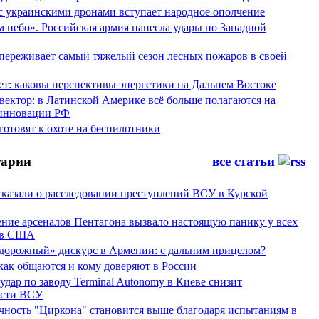
 с украинскими дронами вступает народное ополчение
 небо». Российская армия нанесла удары по Западной
переживает самый тяжелый сезон лесных пожаров в своей
ет: каковы перспективы энергетики на Дальнем Востоке
вектор: в Латинской Америке всё больше полагаются на
инновации РФ
отовят к охоте на беспилотники
арии
все статьи
сказали о расследовании преступлений ВСУ в Курской
ние арсеналов Пентагона вызвало настоящую панику у всех
ов США
дорожный» дискурс в Армении: с дальним прицелом?
 как общаются и кому доверяют в России
ар по заводу Terminal Autonomy в Киеве снизит
ости ВСУ
ность "Циркона" становится выше благодаря испытаниям в