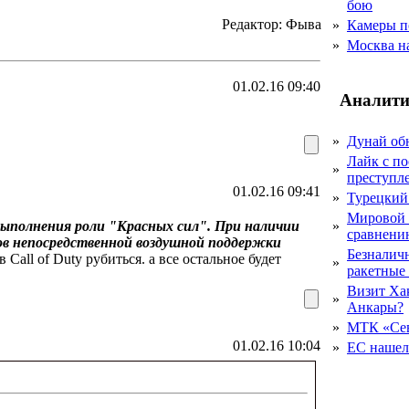
бою
Редактор: Фыва
»
Камеры п
»
Москва на
01.02.16 09:40
Аналити
»
Дунай об
Лайк с по
»
преступл
01.02.16 09:41
»
Турецкий
Мировой 
выполнения роли "Красных сил". При наличии
»
сравнению
в непосредственной воздушной поддержки
Безналичн
 Call of Duty рубиться. а все остальное будет
»
ракетные
Визит Ха
»
Анкары?
»
МТК «Сев
01.02.16 10:04
»
ЕС нашел 