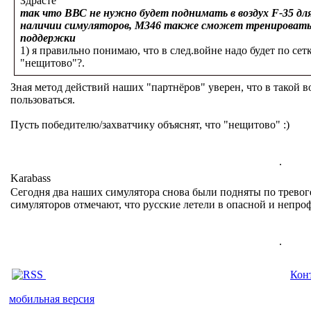
Здрасте
так что ВВС не нужно будет поднимать в воздух F-35 дл
наличии симуляторов, М346 также сможет тренировать 
поддержки
1) я правильно понимаю, что в след.войне надо будет по сетке
"нещитово"?.
Зная метод действий наших "партнёров" уверен, что в такой в
пользоваться.
Пусть победителю/захватчику объяснят, что "нещитово" :)
.
Karabass
Сегодня два наших симулятора снова были подняты по тревог
симуляторов отмечают, что русские летели в опасной и непро
.
Кон
мобильная версия