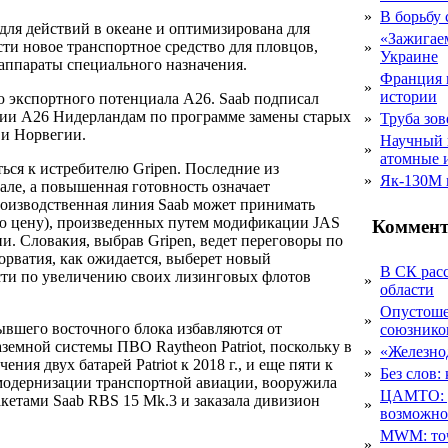
»
В борьбу
для действий в океане и оптимизирована для
«Зажигаем
ти новое транспортное средство для пловцов,
»
Украине
ппараты специального назначения.
Франция 
»
истории
ю экспортного потенциала А26. Saab подписал
сии А26 Нидерландам по программе замены старых
»
Труба зов
 и Норвегии.
Научный 
»
атомные 
ся к истребителю Gripen. Последние из
»
Як-130М г
ле, а повышенная готовность означает
роизводственная линия Saab может принимать
шую цену), произведенных путем модификации JAS
Коммент
. Словакия, выбрав Gripen, ведет переговоры по
орватия, как ожидается, выберет новый
В СК рас
ости по увеличению своих лизинговых флотов
»
области
Опустоше
»
вшего восточного блока избавляются от
союзник
земной системы ПВО Raytheon Patriot, поскольку в
»
«Железно
ия двух батарей Patriot к 2018 г., и еще пяти к
»
Без слов:
я модернизации транспортной авиации, вооружила
ЦАМТО: уд
кетами Saab RBS 15 Mk.3 и заказала дивизион
»
возможн
MWM: точ
»