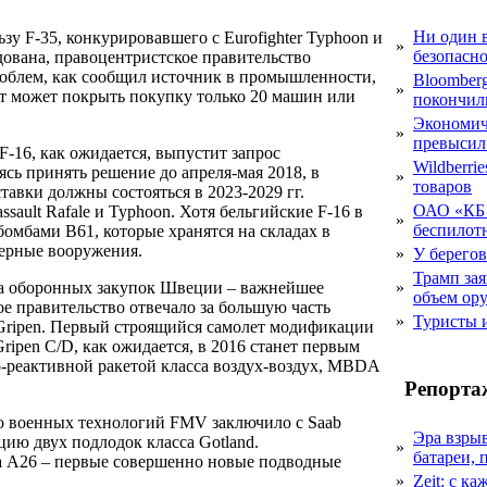
Ни один 
зу F-35, конкурировавшего с Eurofighter Typhoon и
»
безопасн
одована, правоцентристское правительство
проблем, как сообщил источник в промышленности,
Bloomber
»
ет может покрыть покупку только 20 машин или
покончил
Экономич
»
превысил
F-16, как ожидается, выпустит запрос
Wildberri
ясь принять решение до апреля-мая 2018, в
»
товаров
авки должны состояться в 2023-2029 гг.
ОАО «КБ 
ssault Rafale и Typhoon. Хотя бельгийские F-16 в
»
беспилот
омбами B61, которые хранятся на складах в
дерные вооружения.
»
У берегов
Трамп за
ка оборонных закупок Швеции – важнейшее
»
объем ор
ое правительство отвечало за большую часть
»
Туристы 
 Gripen. Первый строящийся самолет модификации
ripen C/D, как ожидается, в 2016 станет первым
-реактивной ракетой класса воздух-воздух, MBDA
Репорта
во военных технологий FMV заключило с Saab
Эра взры
ию двух подлодок класса Gotland.
»
батареи, 
 а А26 – первые совершенно новые подводные
»
Zeit: с к