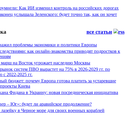
оумнели: Как ИИ изменил контроль на российских дорогах
конец услышала Зеленского: будет точно так, как он хочет
ка
все статьи
нажил проблемы экономики и политики Европы
следствиями: как онлайн-знакомства приводят подростков к
ениям
 марш на Восток угрожает наследию Москвы
рынок систем ПВО вырастет на 75% в 2026-2029 гг. по
 с 2022-2025 гг.
ый бюджет: почему Европа готова платить за устаревшие
 проекты Киева
кана Фидана в Украину: новая посредническая инициатива
ер – Юг»: будет ли аравийское продолжение?
лазейку в Черное море для своих военных кораблей