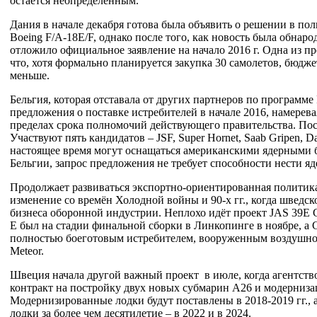
остается неопределенным.
Дания в начале декабря готова была объявить о решении в поль
Boeing F/A-18E/F, однако после того, как новость была обнар
отложило официальное заявление на начало 2016 г. Одна из 
что, хотя формально планируется закупка 30 самолетов, бюдж
меньше.
Бельгия, которая отставала от других партнеров по программе 
предложения о поставке истребителей в начале 2016, намерева
пределах срока полномочий действующего правительства. Пост
Участвуют пять кандидатов – JSF, Super Hornet, Saab Gripen, Da
настоящее время могут оснащаться американскими ядерными б
Бельгии, запрос предложения не требует способности нести я
Продолжает развиваться экспортно-ориентированная полити
изменение со времён Холодной войны и 90-х гг., когда шведск
бизнеса оборонной индустрии. Неплохо идёт проект JAS 39E
Е был на стадии финальной сборки в Линкопинге в ноябре, а G
полностью боеготовым истребителем, вооруженным воздушно
Meteor.
Швеция начала другой важный проект в июле, когда агентст
контракт на постройку двух новых субмарин А26 и модернизац
Модернизированные лодки будут поставлены в 2018-2019 гг.,
лодки за более чем десятилетие – в 2022 и в 2024.