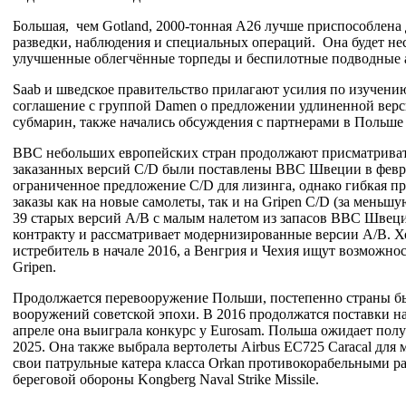
Большая, чем Gotland, 2000-тонная А26 лучше приспособлена 
разведки, наблюдения и специальных операций. Она будет нес
улучшенные облегчённые торпеды и беспилотные подводные а
Saab и шведское правительство прилагают усилия по изучени
соглашение с группой Damen о предложении удлиненной вер
субмарин, также начались обсуждения с партнерами в Польше
ВВС небольших европейских стран продолжают присматривать
заказанных версий C/D были поставлены ВВС Швеции в февра
ограниченное предложение C/D для лизинга, однако гибкая п
заказы как на новые самолеты, так и на Gripen C/D (за мень
39 старых версий A/B с малым налетом из запасов ВВС Швеции
контракту и рассматривает модернизированные версии A/B. Х
истребитель в начале 2016, а Венгрия и Чехия ищут возможн
Gripen.
Продолжается перевооружение Польши, постепенно страны бы
вооружений советской эпохи. В 2016 продолжатся поставки на
апреле она выиграла конкурс у Eurosam. Польша ожидает получен
2025. Она также выбрала вертолеты Airbus EC725 Caracal дл
свои патрульные катера класса Orkan противокорабельными ра
береговой обороны Kongberg Naval Strike Missile.