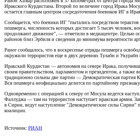
Район Хазыр расположен в 37 километрах от центра города Мо
Иракского Курдистана. Второй по величине город Ирака Мосу
остается главным центром сосредоточения боевиков ИГ в Ирак
Сообщается, что боевики ИГ "пытались посредством теракто
пешмерга, численность которых достигает 5 тысяч человек,
продолжают движение", — отметили в медиацентре. Целью оп
районов близ Эрбиля и сведения до минимума вероятности ар
Ранее сообщалось, что в воскресенье отряды пешмерга освоб
окружили террористов еще в двух деревнях Тулабн и Укурабн
Иракский Курдистан — автономия на севере Ирака, получившая
своим правительством, парламентом и президентом, а также
традиционно сильны две партии — Демократическая партия К
Вся пешмерга неофициально делится по партийному признаку
Одновременно с операцией к северу от Мосула ведется наступ
Фаллуджа — там на террористов наступает иракская армия. З
в Сирии, ведут наступление "Демократические силы Сирии" 
коалиции.
Источник:
РИАН