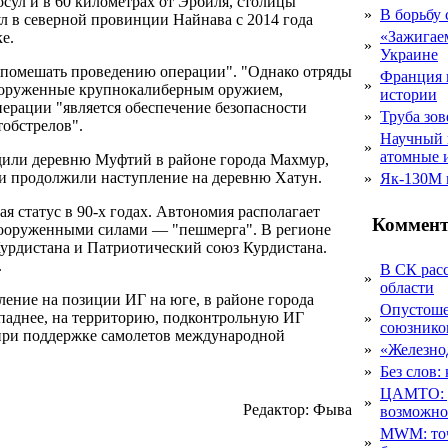
сул и в 60 километрах от Эрбиля, столицы
»
В борьбу
л в северной провинции Найнава с 2014 года
«Зажигаем
е.
»
Украине
в помешать проведению операции". "Однако отряды
Франция 
»
 вооруженные крупнокалиберным оружием,
истории
ерации "является обеспечение безопасности
»
Труба зов
тобстрелов".
Научный 
»
атомные 
одили деревню Муфтий в районе города Махмур,
 и продолжили наступление на деревню Хатун.
»
Як-130М г
 статус в 90-х годах. Автономия располагает
Коммент
 вооруженными силами — "пешмерга". В регионе
урдистана и Патриотический союз Курдистана.
.
В СК рас
»
области
ление на позиции ИГ на юге, в районе города
Опустоше
ападнее, на территорию, подконтрольную ИГ
»
союзник
при поддержке самолетов международной
»
«Железно
»
Без слов:
ЦАМТО: уд
»
Редактор: Фыва
возможн
MWM: точ
»