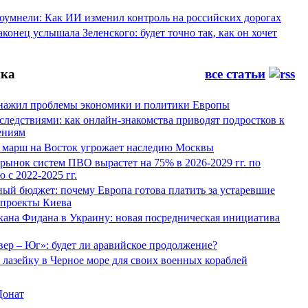
оумнели: Как ИИ изменил контроль на российских дорогах
конец услышала Зеленского: будет точно так, как он хочет
ка
все статьи
нажил проблемы экономики и политики Европы
следствиями: как онлайн-знакомства приводят подростков к
ениям
 марш на Восток угрожает наследию Москвы
рынок систем ПВО вырастет на 75% в 2026-2029 гг. по
 с 2022-2025 гг.
ый бюджет: почему Европа готова платить за устаревшие
 проекты Киева
кана Фидана в Украину: новая посредническая инициатива
ер – Юг»: будет ли аравийское продолжение?
лазейку в Черное море для своих военных кораблей
Донат