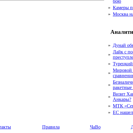
бою
»
Камеры п
»
Москва на
Аналити
»
Дунай об
Лайк с по
»
преступл
»
Турецкий
Мировой 
»
сравнению
Безналичн
»
ракетные
Визит Ха
»
Анкары?
»
МТК «Сев
»
ЕС нашел 
такты
Правила
ЧаВо