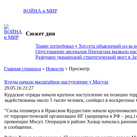
ВОЙНА и МИР
Сюжет дня
Трамп потребовал у Хегсета объяснений из-за 
Опустошение арсеналов Пентагона вызвало на
Разрушен украинский стратегический мост в За
Главная страница
»
Новости
» Просмотр
Курды начали масштабное наступление у Мосула
29.05.16 21:27
Курдские отряды начали крупное наступление на позиции терр
задействованы около 5 тысяч человек, сообщил в воскресенье
"Силы пешмерга в Иракском Курдистане начали крупномасш
от террористической организации ИГ (запрещена в РФ – ред.)
провинции Мосул. Операция в районе Хазыр началась ранним
в сообщении.