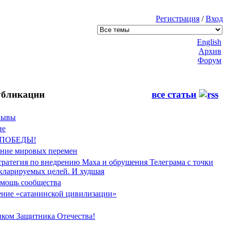
Регистрация
/
Вход
English
Архив
Форум
бликации
все статьи
Фывы
ие
 ПОБЕДЫ!
ение мировых перемен
тратегия по внедрению Маха и обрушения Телеграма с точки
екларируемых целей. И худшая
мощь сообщества
ние «сатанинской цивилизации»
иком Защитника Отечества!