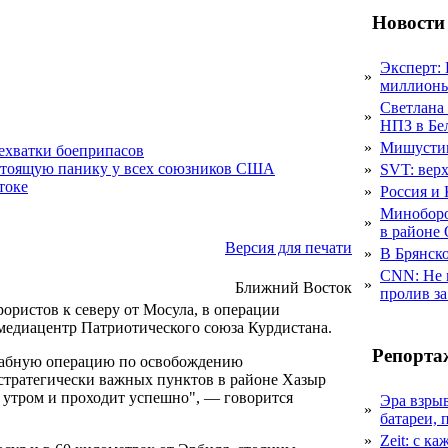
Новости
Эксперт:
»
миллионы
Светлана
»
НПЗ в Бе
»
Мишустин
нехватки боеприпасов
стоящую панику у всех союзников США
»
SVT: верх
токе
»
Россия и 
Миноборо
»
в районе
Версия для печати
»
В Брянско
CNN: Не 
»
Ближний Восток
пролив за
ористов к северу от Мосула, в операции
 медиацентр Патриотического союза Курдистана.
Репорта
табную операцию по освобождению
 стратегически важных пунктов в районе Хазыр
 утром и проходит успешно", — говорится
Эра взры
»
батареи, 
»
Zeit: с к