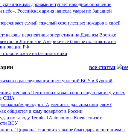
 с украинскими дронами вступает народное ополчение
 небо». Российская армия нанесла удары по Западной
переживает самый тяжелый сезон лесных пожаров в своей
ет: каковы перспективы энергетики на Дальнем Востоке
вектор: в Латинской Америке всё больше полагаются на
инновации РФ
отовят к охоте на беспилотники
арии
все статьи
сказали о расследовании преступлений ВСУ в Курской
ние арсеналов Пентагона вызвало настоящую панику у всех
ов США
дорожный» дискурс в Армении: с дальним прицелом?
 как общаются и кому доверяют в России
ар по заводу Terminal Autonomy в Киеве снизит
ости ВСУ
ность "Циркона" становится выше благодаря испытаниям в