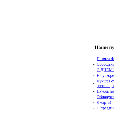
Наши пу
»
Памяти 
»
Сообщен
»
С ДНЕМ
»
На ускор
Лучшая с
»
зрения д
»
Нужна по
»
Обнаруже
»
8 марта!
»
С праздн