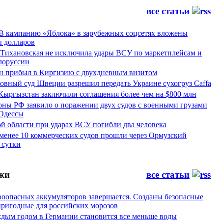
все статьи
 В кампанию «Яблока» в зарубежных соцсетях вложены
 долларов
 Тихановская не исключила удары ВСУ по маркетплейсам и
лоруссии
 прибыл в Киргизию с двухдневным визитом
овный суд Швеции разрешил передать Украине сухогруз Caffa
Кыргызстан заключили соглашения более чем на $800 млн
ны РФ заявило о поражении двух судов с военными грузами
 Одессы
й области при ударах ВСУ погибли два человека
менее 10 коммерческих судов прошли через Ормузский
 сутки
жи
все статьи
воопасных аккумуляторов завершается. Созданы безопасные
пригодные для российских морозов
аждым годом в Германии становится все меньше воды