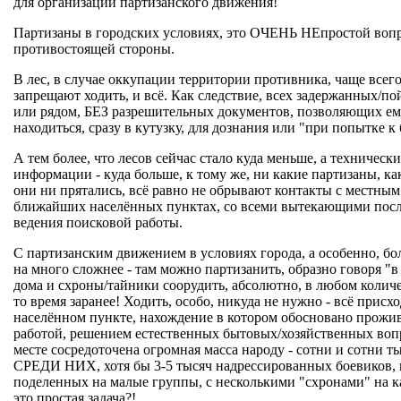
для организации партизанского движения!
Партизаны в городских условиях, это ОЧЕНЬ НЕпростой вопр
противостоящей стороны.
В лес, в случае оккупации территории противника, чаще всего
запрещают ходить, и всё. Как следствие, всех задержанных/п
или рядом, БЕЗ разрешительных документов, позволяющих ему
находиться, сразу в кутузку, для дознания или "при попытке к б
А тем более, что лесов сейчас стало куда меньше, а технически
информации - куда больше, к тому же, ни какие партизаны, как
они ни прятались, всё равно не обрывают контакты с местным
ближайших населённых пунктах, со всеми вытекающими посл
ведения поисковой работы.
С партизанским движением в условиях города, а особенно, бо
на много сложнее - там можно партизанить, образно говоря "в 
дома и схроны/тайники соорудить, абсолютно, в любом количе
то время заранее! Ходить, особо, никуда не нужно - всё присх
населённом пункте, нахождение в котором обосновано прожи
работой, решением естественных бытовых/хозяйственных воп
месте сосредоточена огромная масса народу - сотни и сотни т
СРЕДИ НИХ, хотя бы 3-5 тысяч надрессированных боевиков, 
поделенных на малые группы, с несколькими "схронами" на ка
это простая задача?!