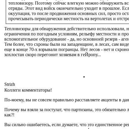
тепловизору. Поэтому сейчас влегкую можно обнаружить вс
отряды. Этот вид войск окончательно уходит в прошлое. Ес
окуупация, то после продвижения основных сил, просто ост
прочесывать периодически местность на вертолетах и отстр
Тепловизоры для обнаружения действительно использовали, но
ограничения по погодным условиям, рельефу местности и про
вспомогательное обурудование - да, но основноей резерв - аг
Тем более, что схроны были на западенщине, в лесах, сам виде
еще в конце 70-х взрывали погранцы. Нет лесов - нет и схронов
хохлостан скоро перегонит хозяевам в геЙропу...
.
Strizh
Коллеги комментаторы!
По-моему, вы не совсем правильно расставляете акценты в да
Почему вы взяли за постулат, что партизаны, это обязательно ле
как?!
Вы сильно ошибаетесь, если думаете, что это единственное р