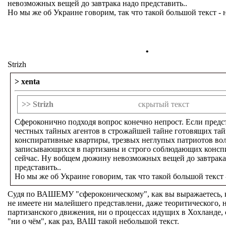
невозможных вещей до завтрака надо представить..
Но мы же об Украине говорим, так что такой большой текст - 
.
Strizh
> xenta
>> Strizh
скрытый текст
Сфероконично подходя вопрос конечно непрост. Если предс
честных тайных агентов в строжайшей тайне готовящих та
конспиративные квартиры, трезвых неглупых патриотов во
записывающихся в партизаны и строго соблюдающих конс
сейчас. Ну вобщем дюжину невозможных вещей до завтрака
представить..
Но мы же об Украине говорим, так что такой большой текст 
Судя по ВАШЕМУ "сфероконическому", как вы выражаетесь, 
не имеете ни малейшего представлени, даже теоритического, 
партизанского движения, ни о процессах идущих в Хохланде, 
"ни о чём", как раз, ВАШ такой небольшой текст.