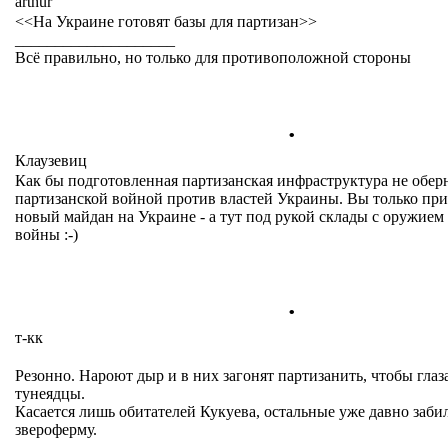
arthur
<<На Украине готовят базы для партизан>>
____________________
Всё правильно, но только для противоположной стороны
.
Клаузевиц
Как бы подготовленная партизанская инфраструктура не обер
партизанской войной против властей Украины. Вы только при
новый майдан на Украине - а тут под рукой склады с оружием
войны :-)
.
т-кк
Резонно. Нароют дыр и в них загонят партизанить, чтобы глаз
тунеядцы.
Касается лишь обитателей Кукуева, остальные уже давно заби
звероферму.