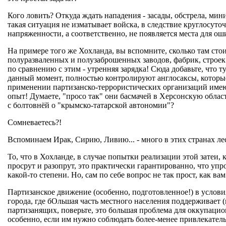
Кого ловить? Откуда ждать нападения - засады, обстрела, ми
такая ситуация не изматывает войска, в следствие круглосуто
напряженности, а соответственно, не появляется места для ош
На примере того же Хохланда, вы вспомните, сколько там сто
полуразваленных и полузаброшенных заводов, фабрик, строек...
по сравнению с этим - утренняя зарядка! Сюда добавьте, что т
данный момент, полностью контролируют англосаксы, которы
применении партизанско-террористических организаций им
опыт! Думаете, "просо так" они басмачей в Херсонскую облас
с болтовнёй о "крымско-татарской автономии"?
Сомневаетесь?!
Вспоминаем Ирак, Сирию, Ливию... - много в этих странах ле
То, что в Хохланде, в случае попытки реализации этой затеи, 
просрут и разопрут, это практически гарантированно, что упр
какой-то степени. Но, сам по себе вопрос не так прост, как вам
Партизанское движение (особенно, подготовленное!) в услов
города, где бОльшая часть местного населения поддерживает (
партизанящих, поверьте, это большая проблема для оккупацио
особенно, если им нужно соблюдать более-менее привлекатель