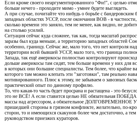
Если кроме своего неаргументированного "Фи!", с целью отме
больше нечего - проходите мимо - умнее будете выглядеть.
А при случае, почитайте что нибудь о борьбе с бандеровским
западных областях УССР, после окончания ВОВ - в частности
сколько времени это заняло, тем не менее, как видно, не добит
на столько усилий.
Ситуация сейчас куда сложнее, так как, тогда масштаб распро
заразы был куда меньше, а территорию западных областей Со
особенно, границу. Сейчас же, мало того, что нет контроля на
территории всей бывшей УССР, мало того, что граница полно
Запада, так ещё америкосы полностью контролируют происход
дольше америкосы там сидят, тем больше времени у них для вс
в которых они большие специалисты. Тем более, что крайне ва
которого там можно клепать эти "заготовки", там реально нава
мотивированного. Плюс к этому, не забываем о завозных бас
практический опыт по данному профилю.
То, что какая-то часть будет просрана и растащена - это безусл
это не ВСЁ! А если ставится целью НЕ обязательная ПОБЕДА
массы над агрессором, а обязательное ДОЛГОВРЕМЕННОЕ
пришедшей стороны в грязном конфликте, желательно, по-кро
сторон, то и имеющихся скакунов более чем достаточно, а тем 
руководством приезжих кураторов.