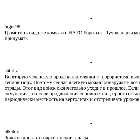
.
argus98
Грамотно - надо же кому-то с НАТО бороться. Лучше партизан
придумать
.
shtirliz
Во вторую чеченскую вроде как землянки с террористами выч
тепловизору. Поэтому сейчас влегкую можно обнаружить все 
отряды. Этот вид войск окончательно уходит в прошлое. Если
окуупация, то после продвижения основных сил, просто остан
периодически местность на вертолетах и отстреливать урюков
.
alkatux
Золотое дно - эти партизанские запасы...