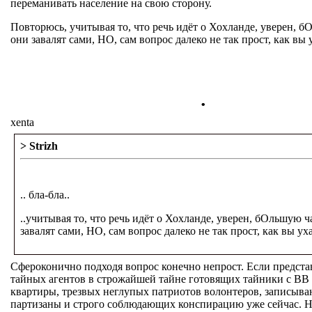
переманивать население на свою сторону.
Повторюсь, учитывая то, что речь идёт о Хохланде, уверен, 
они завалят сами, НО, сам вопрос далеко не так прост, как вы 
.
xenta
> Strizh
.. бла-бла..
..учитывая то, что речь идёт о Хохланде, уверен, бОльшую ч
завалят сами, НО, сам вопрос далеко не так прост, как вы ух
Сфероконично подходя вопрос конечно непрост. Если предста
тайных агентов в строжайшей тайне готовящих тайники с ВВ
квартиры, трезвых неглупых патриотов волонтеров, записыв
партизаны и строго соблюдающих конспирацию уже сейчас.