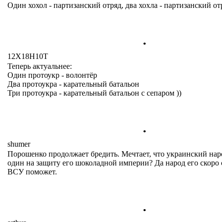
Один хохол - партизанский отряд, два хохла - партизанский отр
.
12Х18Н10Т
Теперь актуальнее:
Один протоукр - волонтёр
Два протоукра - карательный батальон
Три протоукра - карательный батальон с сепаром ))
.
shumer
Порошенко продолжает бредить. Мечтает, что украинский наро
один на защиту его шоколадной империи? Да народ его скоро 
ВСУ поможет.
.