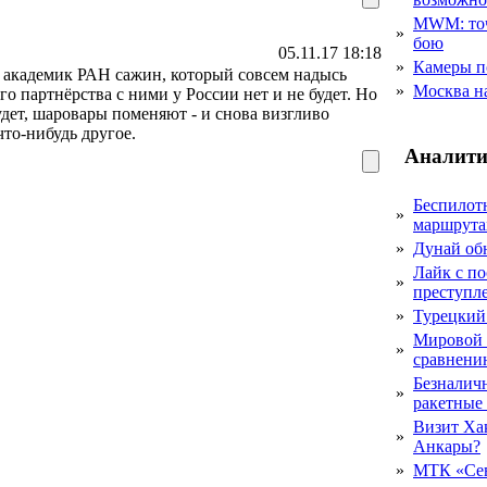
MWM: точ
»
бою
05.11.17 18:18
»
Камеры п
н академик РАН сажин, который совсем надысь
»
Москва на
о партнёрства с ними у России нет и не будет. Но
удет, шаровары поменяют - и снова визгливо
что-нибудь другое.
Аналити
Беспилот
»
маршрута
»
Дунай об
Лайк с по
»
преступл
»
Турецкий
Мировой 
»
сравнению
Безналичн
»
ракетные
Визит Ха
»
Анкары?
»
МТК «Сев