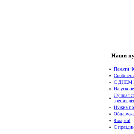
Наши пу
»
Памяти 
»
Сообщен
»
С ДНЕМ
»
На ускор
Лучшая с
»
зрения д
»
Нужна по
»
Обнаруже
»
8 марта!
»
С праздн