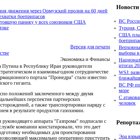
Новости
ния движения через Ормузский пролив на 60 дней
нехватки боеприпасов
»
ВС Росси
стоящую панику у всех союзников США
токе
»
Турция, 
США план
»
боеприпа
Версия для печати
Верховный
»
стве
выборы в
Экономика и Финансы
Национал
»
итогах 20
а Путина в Республику Иран руководители
стратегическом и взаимовыгодном сотрудничестве
WSJ: раз
»
рмационного портала "Пронедра" стало известно
ближайши
ского гиганта.
ВС РФ пор
»
море
асно положений заключенного между двумя
С атакова
 дальнейших перспектив партнерских
»
человек
есторождений, а также транспортировки наряду с
ием в результате продуктов газохимии.
 руководящего аппарата "Газпрома" подписали с
Репорта
лужбе компании констатировали, что это дает
подготовку необходимых для проектирования
Эра взры
 позволяющей максимально оперативно приступить
»