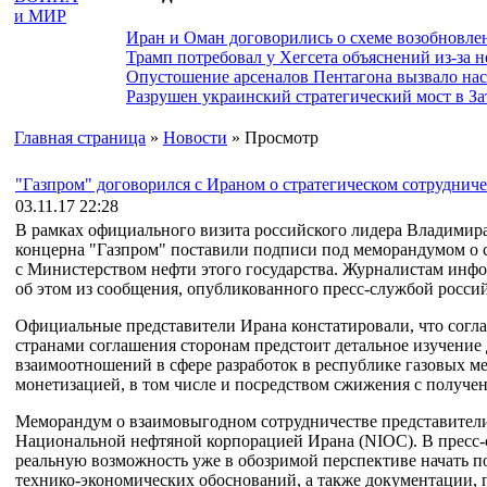
Иран и Оман договорились о схеме возобновле
Трамп потребовал у Хегсета объяснений из-за 
Опустошение арсеналов Пентагона вызвало на
Разрушен украинский стратегический мост в За
Главная страница
»
Новости
» Просмотр
"Газпром" договорился с Ираном о стратегическом сотрудниче
03.11.17 22:28
В рамках официального визита российского лидера Владимир
концерна "Газпром" поставили подписи под меморандумом о 
с Министерством нефти этого государства. Журналистам инфо
об этом из сообщения, опубликованного пресс-службой россий
Официальные представители Ирана констатировали, что согл
странами соглашения сторонам предстоит детальное изучение
взаимоотношений в сфере разработок в республике газовых м
монетизацией, в том числе и посредством сжижения с получен
Меморандум о взаимовыгодном сотрудничестве представители
Национальной нефтяной корпорацией Ирана (NIOC). В пресс-с
реальную возможность уже в обозримой перспективе начать 
технико-экономических обоснований, а также документации,