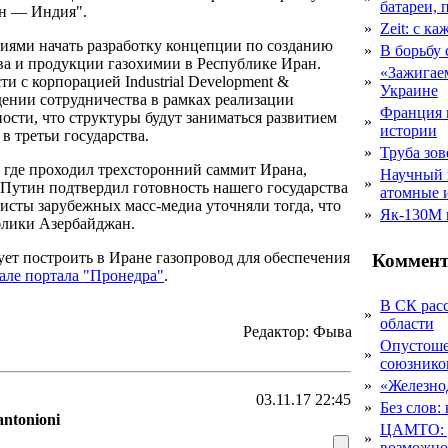
батареи, 
ан — Индия".
»
Zeit: с к
иями начать разработку концепции по созданию
»
В борьбу
ва и продукции газохимии в Республике Иран.
«Зажигаем
и с корпорацией Industrial Development &
»
Украине
ведении сотрудничества в рамках реализации
Франция 
ности, что структуры будут заниматься развитием
»
истории
 третьи государства.
»
Труба зов
, где проходил трехсторонний саммит Ирана,
Научный 
»
 Путин подтвердил готовность нашего государства
атомные 
исты зарубежных масс-медиа уточняли тогда, что
»
Як-130М г
блики Азербайджан.
ует построить в Иране газопровод для обеспечения
Коммент
але портала "Пронедра"
.
В СК рас
»
области
Редактор: Фыва
Опустоше
»
союзник
»
«Железно
03.11.17 22:45
»
Без слов:
antonioni
ЦАМТО: уд
»
возможн