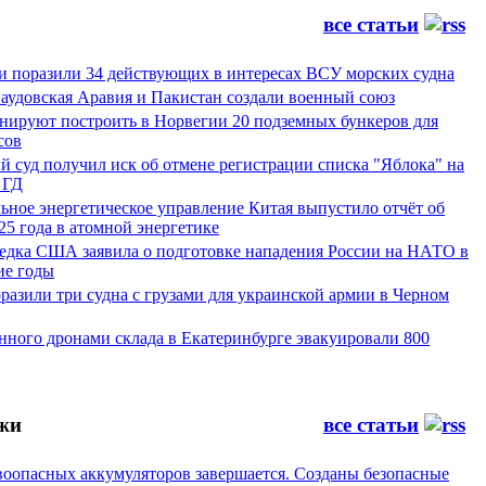
все статьи
и поразили 34 действующих в интересах ВСУ морских судна
Саудовская Аравия и Пакистан создали военный союз
ируют построить в Норвегии 20 подземных бункеров для
сов
 суд получил иск об отмене регистрации списка "Яблока" на
 ГД
ьное энергетическое управление Китая выпустило отчёт об
25 года в атомной энергетике
ведка США заявила о подготовке нападения России на НАТО в
е годы
азили три судна с грузами для украинской армии в Черном
нного дронами склада в Екатеринбурге эвакуировали 800
жи
все статьи
воопасных аккумуляторов завершается. Созданы безопасные