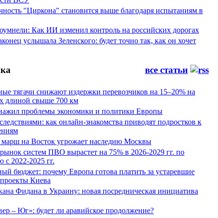
ность "Циркона" становится выше благодаря испытаниям в
оумнели: Как ИИ изменил контроль на российских дорогах
конец услышала Зеленского: будет точно так, как он хочет
ка
все статьи
ные тягачи снижают издержки перевозчиков на 15–20% на
х длиной свыше 700 км
нажил проблемы экономики и политики Европы
следствиями: как онлайн-знакомства приводят подростков к
ениям
 марш на Восток угрожает наследию Москвы
рынок систем ПВО вырастет на 75% в 2026-2029 гг. по
 с 2022-2025 гг.
ый бюджет: почему Европа готова платить за устаревшие
 проекты Киева
кана Фидана в Украину: новая посредническая инициатива
ер – Юг»: будет ли аравийское продолжение?