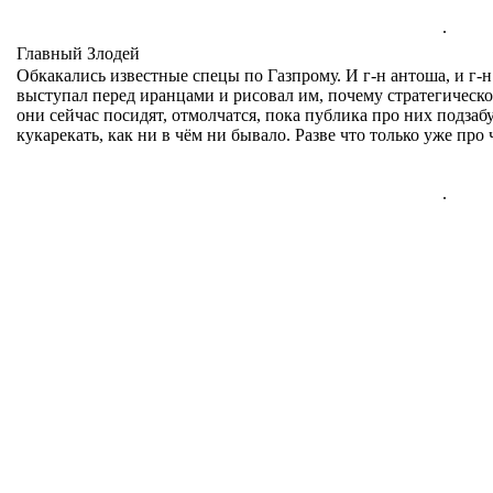
.
Главный Злодей
Обкакались известные спецы по Газпрому. И г-н антоша, и г-
выступал перед иранцами и рисовал им, почему стратегическог
они сейчас посидят, отмолчатся, пока публика про них подзаб
кукарекать, как ни в чём ни бывало. Разве что только уже про 
.