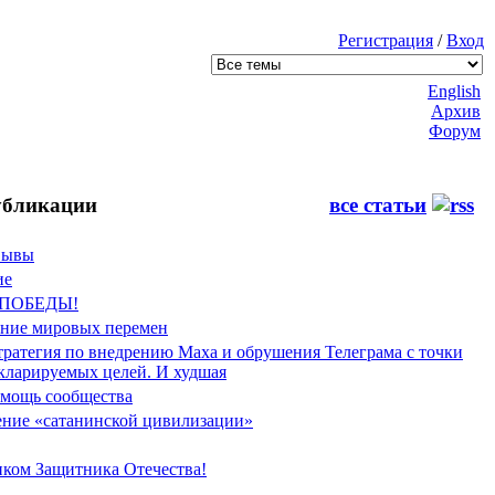
Регистрация
/
Вход
English
Архив
Форум
бликации
все статьи
Фывы
ие
 ПОБЕДЫ!
ение мировых перемен
тратегия по внедрению Маха и обрушения Телеграма с точки
екларируемых целей. И худшая
мощь сообщества
ние «сатанинской цивилизации»
иком Защитника Отечества!