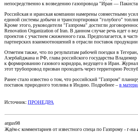
непосредственно к возведению газопровода "Иран — Пакист
Российская и иранская компании намерены совместными усил
единой системы добычи и транспортировки "голубого" топли
Кроме этого, руководители "Газпрома" достигли договоренност
Renovation Organization of Iran. В данном случае речь идет о 
проектов с участием сжиженного газа. Предполагается, в част
партнерских взаимоотношений в отрасли поставок продукции в
Отметим также, что по результатам рабочей поездки в Тегеран
Азербайджана и РФ, глава российского государства Владимир
к формированию газового коридора, ведущего в Иран. Журнал
этот трубопровод призван проходить через территорию Респу
Ранее стало известно о том, что российский "Газпром" планир
поставок природного топлива в Индию. Подробнее –
в матери
Источник:
ПРОНЕДРА
argus98
Ждём-с комментариев от известного спеца по Газпрому - г-на