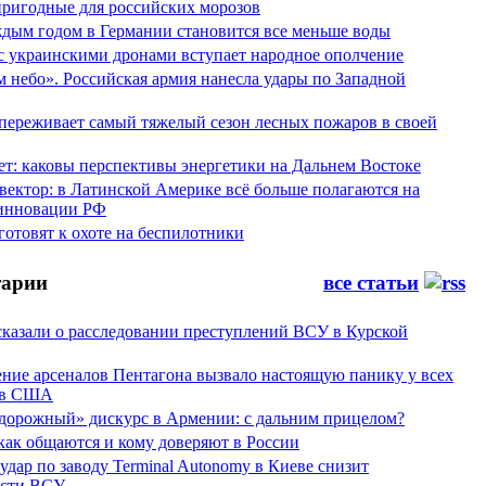
пригодные для российских морозов
аждым годом в Германии становится все меньше воды
 с украинскими дронами вступает народное ополчение
 небо». Российская армия нанесла удары по Западной
переживает самый тяжелый сезон лесных пожаров в своей
ет: каковы перспективы энергетики на Дальнем Востоке
вектор: в Латинской Америке всё больше полагаются на
инновации РФ
отовят к охоте на беспилотники
арии
все статьи
сказали о расследовании преступлений ВСУ в Курской
ние арсеналов Пентагона вызвало настоящую панику у всех
ов США
дорожный» дискурс в Армении: с дальним прицелом?
 как общаются и кому доверяют в России
ар по заводу Terminal Autonomy в Киеве снизит
ости ВСУ