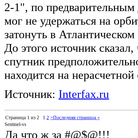
2-1", по предварительным
мог не удержаться на орби
затонуть в Атлантическом 
До этого источник сказал, 
спутник предположительн
находится на нерасчетной 
Источник:
Interfax.ru
Страница 1 из 2
1
2
>
Последняя страница »
Sentinel-vs
Да что ж за #@$@!!!