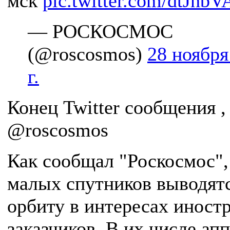
мск
pic.twitter.com/dtJhb
— РОСКОСМОС
(@roscosmos)
28 ноября
г.
Конец Twitter сообщения ,
@roscosmos
Как сообщал "Роскосмос",
малых спутников выводятс
орбиту в интересах иност
заказчиков. В их числе ап