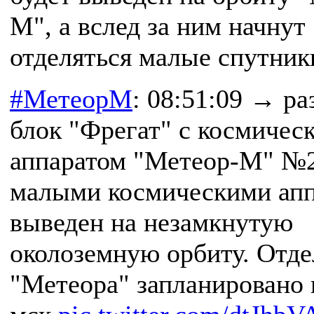
М", а вслед за ним начнут
отделяться малые спутник
#МетеорМ
: 08:51:09 → р
блок "Фрегат" с космичес
аппаратом "Метеор-М" №2
малыми космическими ап
выведен на незамкнутую
околоземную орбиту. Отде
"Метеора" запланировано 