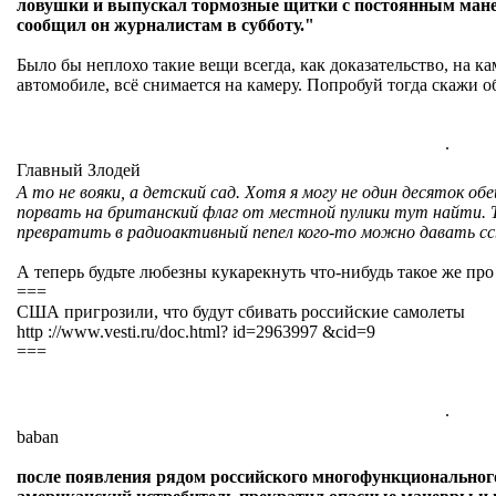
ловушки и выпускал тормозные щитки с постоянным мане
сообщил он журналистам в субботу."
Было бы неплохо такие вещи всегда, как доказательство, на ка
автомобиле, всё снимается на камеру. Попробуй тогда скажи о
.
Главный Злодей
А то не вояки, а детский сад. Хотя я могу не один десяток о
порвать на британский флаг от местной пулики тут найти. 
превратить в радиоактивный пепел кого-то можно давать 
А теперь будьте любезны кукарекнуть что-нибудь такое же про
===
США пригрозили, что будут сбивать российские самолеты
http ://www.vesti.ru/doc.html? id=2963997 &cid=9
===
.
baban
после появления рядом российского многофункциональног