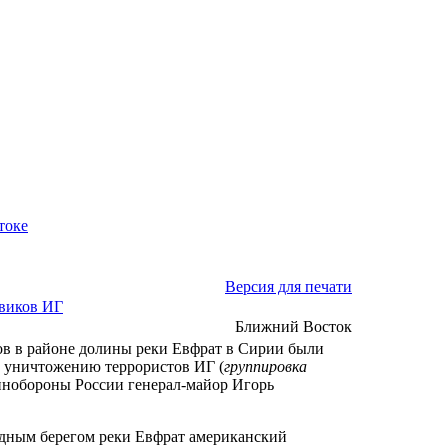
токе
Версия для печати
виков ИГ
Ближний Восток
в в районе долины реки Евфрат в Сирии были
и уничтожению террористов ИГ (
группировка
инобороны России генерал-майор Игорь
падным берегом реки Евфрат американский