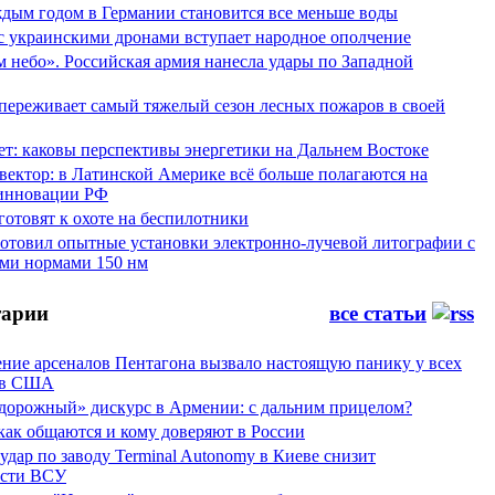
аждым годом в Германии становится все меньше воды
 с украинскими дронами вступает народное ополчение
 небо». Российская армия нанесла удары по Западной
переживает самый тяжелый сезон лесных пожаров в своей
ет: каковы перспективы энергетики на Дальнем Востоке
вектор: в Латинской Америке всё больше полагаются на
инновации РФ
отовят к охоте на беспилотники
отовил опытные установки электронно-лучевой литографии с
ми нормами 150 нм
арии
все статьи
ние арсеналов Пентагона вызвало настоящую панику у всех
ов США
дорожный» дискурс в Армении: с дальним прицелом?
 как общаются и кому доверяют в России
ар по заводу Terminal Autonomy в Киеве снизит
ости ВСУ