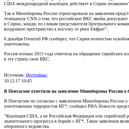
США международной коалиции действует в Сирии незаконно"
Так в Минобороны России отреагировали на заявления предст
телеканалу CNN о том, что российские ВКС якобы допускают
в Сирии, заходя, по словам представителя Центрального ко
воздушное пространство к востоку от реки Евфрат".
6 декабря Генштаб РФ сообщил, что Сирия полностью освобож
уничтожены.
Россия осенью 2015 года ответила на обращение сирийских вл
в эту страну свои ВКС.
Источник:
Интерфакс
10.12.17 10:45
В Пентагоне ответили на заявление Минобороны России о 
В Пентагоне не согласны с заявлением Минобороны России о 
уничтожению террористов ИГ*, сообщил РИА Новости предста
"Коалиция США, а не Российская Федерация или сирийский р
значительного прогресса в борьбе с ИГ*. Такие заявления яв
оборонного ведомства.