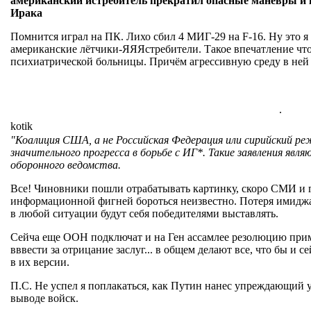
американский истребитель прекратил опасные маневры и 
Ирака
Помнится играл на ПК. Лихо сбил 4 МИГ-29 на F-16. Ну это я 
американские лётчики-ЯЯЯстребители. Такое впечатление что
психиатрической больницы. Причём агрессивную среду в ней 
.
kotik
"Коалиция США, а не Российская Федерация или сирийский ре
значительного прогресса в борьбе с ИГ*. Такие заявления яв
оборонного ведомства.
Все! Чиновники пошли отрабатывать картинку, скоро СМИ и г
информационной фигней бороться неизвестно. Потеря имидж
в любой ситуации будут себя победителями выставлять.
Сейча еще ООН подключат и на Ген ассамлее резолюцию приму
вввести за отрицание заслуг... в общем делают все, что бы и се
в их версии.
П.С. Не успел я поплакаться, как Путин нанес упреждающий у
выводе войск.