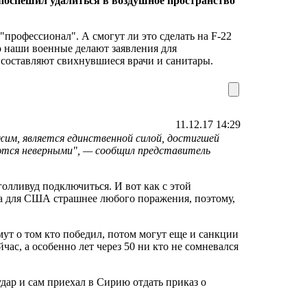
поспешил удалиться в воздушное пространство
"профессионал". А смогут ли это сделать на F-22
 наши военные делают заявления для
составляют свихнувшиеся врачи и санитары.
11.12.17 14:29
жим, является единственной силой, достигшей
ляются неверными", — сообщил представитель
олливуд подключиться. И вот как с этой
а для США страшнее любого поражения, поэтому,
т о том кто победил, потом могут еще и санкции
йчас, а особенно лет через 50 ни кто не сомневался
дар и сам приехал в Сирию отдать приказ о