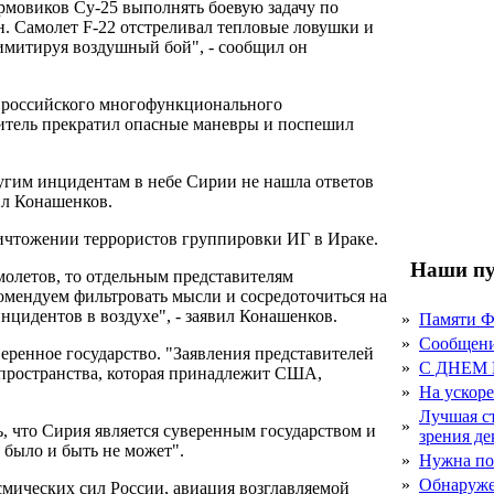
урмовиков Су-25 выполнять боевую задачу по
. Самолет F-22 отстреливал тепловые ловушки и
митируя воздушный бой", - сообщил он
м российского многофункционального
итель прекратил опасные маневры и поспешил
угим инцидентам в небе Сирии не нашла ответов
ил Конашенков.
чтожении террористов группировки ИГ в Ираке.
Наши пу
молетов, то отдельным представителям
мендуем фильтровать мысли и сосредоточиться на
цидентов в воздухе", - заявил Конашенков.
»
Памяти 
»
Сообщен
енное государство. "Заявления представителей
»
С ДНЕМ
 пространства, которая принадлежит США,
»
На ускор
Лучшая с
»
ь, что Сирия является суверенным государством и
зрения д
 было и быть не может".
»
Нужна по
»
Обнаруже
смических сил России, авиация возглавляемой