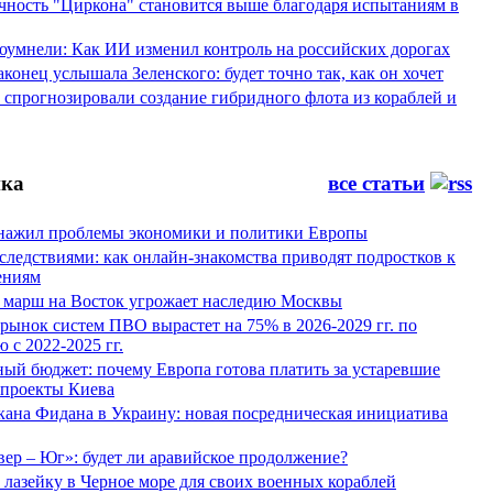
ность "Циркона" становится выше благодаря испытаниям в
оумнели: Как ИИ изменил контроль на российских дорогах
конец услышала Зеленского: будет точно так, как он хочет
спрогнозировали создание гибридного флота из кораблей и
ка
все статьи
нажил проблемы экономики и политики Европы
следствиями: как онлайн-знакомства приводят подростков к
ениям
 марш на Восток угрожает наследию Москвы
рынок систем ПВО вырастет на 75% в 2026-2029 гг. по
 с 2022-2025 гг.
ый бюджет: почему Европа готова платить за устаревшие
 проекты Киева
кана Фидана в Украину: новая посредническая инициатива
ер – Юг»: будет ли аравийское продолжение?
лазейку в Черное море для своих военных кораблей