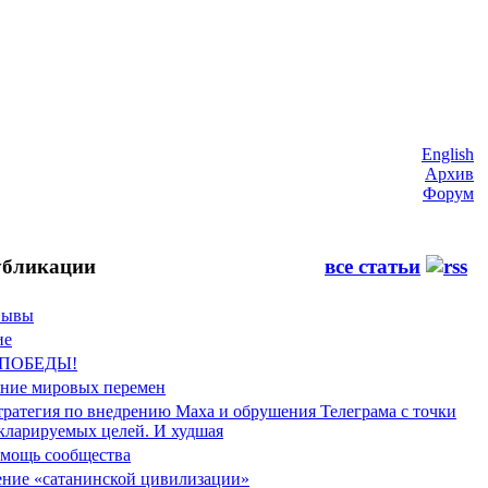
English
Архив
Форум
бликации
все статьи
Фывы
ие
 ПОБЕДЫ!
ение мировых перемен
тратегия по внедрению Маха и обрушения Телеграма с точки
екларируемых целей. И худшая
мощь сообщества
ние «сатанинской цивилизации»