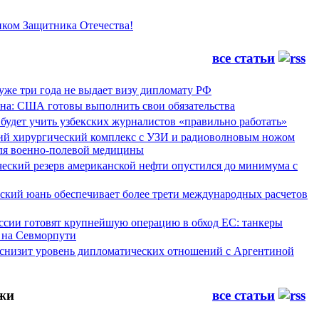
иком Защитника Отечества!
все статьи
уже три года не выдает визу дипломату РФ
а: США готовы выполнить свои обязательства
будет учить узбекских журналистов «правильно работать»
ий хирургический комплекс с УЗИ и радиоволновым ножом
для военно-полевой медицины
ческий резерв американской нефти опустился до минимума с
йский юань обеспечивает более трети международных расчетов
ссии готовят крупнейшую операцию в обход ЕС: танкеры
 на Севморпути
 снизит уровень дипломатических отношений с Аргентиной
жи
все статьи