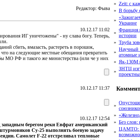
»
Zeit: с к
Редактор: Фыва
»
В борьбу
«Зажигаем
»
Украине
10.12.17 11:02
Франция 
»
истории
ирования ИГ уничтожены" - ну слава богу. Теперь,
или.
»
Труба зов
щаний сбить, вмазасть, растереть в порошок,
Научный 
»
к что на следующие местные обещания превратить
атомные 
бы МО РФ и такого же министерства (или че у них
»
Як-130М г
ЗНТЦ изг
»
проектны
Коммент
10.12.17 11:37
Опустоше
»
союзник
»
«Железно
10.12.17 12:54
»
Без слов:
д западным берегом реки Евфрат американский
ЦАМТО: уд
 штурмовиков Су-25 выполнять боевую задачу
»
возможн
еядин. Самолет F-22 отстреливал тепловые