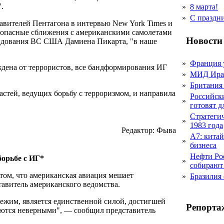
.
»
8 марта!
»
С праздн
авителей Пентагона в интервью New York Times и
 опасные сближения с американскими самолетами
Новости
мандования ВС США Дамиена Пикарта, "в наше
»
Франция 
дена от террористов, все бандформирования ИГ
»
МИД Иран
»
Британия 
астей, ведущих борьбу с терроризмом, и направила
Российск
»
готовят 
Стратеги
»
1983 года
Редактор: Фыва
А7: кита
»
бизнеса
Нефти Ро
борьбе с ИГ*
»
собирают
том, что американская авиация мешает
»
Бразилия
витель американского ведомства.
ежим, является единственной силой, достигшей
Репорта
ляются неверными", — сообщил представитель