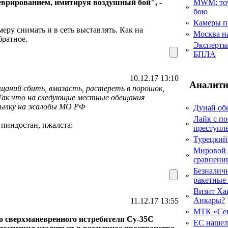
врированием, имитируя воздушный бой", -
MWM: точ
»
бою
»
Камеры п
меру снимать и в сеть выставлять. Как на
»
Москва на
братное.
Эксперты 
»
БПЛА
10.12.17 13:10
Аналити
бещаний сбить, вмазасть, растереть в порошок,
Так что на следующие местные обещания
ссылку на жалобы МО РФ
»
Дунай об
Лайк с по
»
 пиндостан, пжалста:
преступл
»
Турецкий
Мировой 
»
сравнению
Безналичн
»
ракетные
Визит Ха
»
Анкары?
11.12.17 13:55
»
МТК «Сев
о сверхманевренного истребителя Су-35С
»
ЕС нашел 