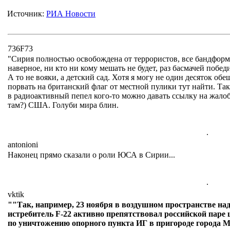
Источник:
РИА Новости
736F73
"Сирия полностью освобождена от террористов, все бандформ
наверное, ни кто ни кому мешать не будет, раз басмачей побед
А то не вояки, а детский сад. Хотя я могу не один десяток обе
порвать на британский флаг от местной пулики тут найти. Та
в радиоактивный пепел кого-то можно давать ссылку на жало
там?) США. Голуби мира блин.
.
antonioni
Наконец прямо сказали о роли ЮСА в Сирии...
.
vktik
""Так, например, 23 ноября в воздушном пространстве на
истребитель F-22 активно препятствовал российской паре
по уничтожению опорного пункта ИГ в пригороде города М