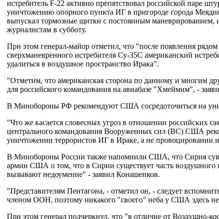
истребитель F-22 активно препятствовал российской паре шт
уничтожению опорного пункта ИГ в пригороде города Меядин
выпускал тормозные щитки с постоянным маневрированием, и
журналистам в субботу.
При этом генерал-майор отметил, что "после появления рядо
сверхманевренного истребителя Су-35С американский истреб
удалиться в воздушное пространство Ирака".
"Отметим, что американская сторона по данному и многим др
для российского командования на авиабазе "Хмеймим", - заяв
В Минобороны РФ рекомендуют США сосредоточиться на уни
"Что же касается словесных угроз в отношении российских са
центрального командования Вооруженных сил (ВС) США реко
уничтожении террористов ИГ в Ираке, а не провоцировании ин
В Минобороны России также напомнили США, что Сирия сувер
армии США о том, что в Сирии существует часть воздушного
вызывают недоумение" - заявил Конашенков.
"Представителям Пентагона, - отметил он, - следует вспомнит
членом ООН, поэтому никакого "своего" неба у США здесь не
При этом генерал подчеркнул, что "в отличие от Воздушно-ко