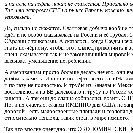
и на цене на нефть никак не скажется. Правильно ве
Так что газпрому СПГ на рынке Европы конечно нич
угрожает."
Да, сильно не скажется. Сланцевая добыча вообще-т
идёт и не особо сказывалась на России и её трубах, 
САравии с танкерами. А сказалось, когда Сауды нач
гнать по-чёрному, чтобы этот сланец прикончить в 
очень сказывается так и не закончившийся мировой 
вызывает уменьшение потребления.
А американцам просто больше делать нечего, они 
долбить камень. Ибо они по нефти всего на 50% сам
и по газу не полностью. И трубы из Канады и Мекси
восполняют, а из БВ далековато и трубу из России че
кинешь. А так они до сланца собирались возить СПГ 
Но, к их счастью, сланец ИМЕННО для США не зап
дорогой - есть малоосвоенные площади и геология 
относительно неплоха, таких стран в мире немного.
Так что вполне очевидно, что ЭКОНОМИЧЕСКИ 