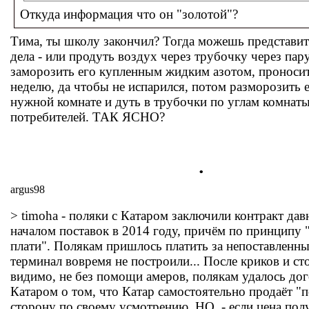
Откуда информация что он "золотой"?
Тима, ты школу закончил? Тогда можешь представи
дела - или продуть воздух через трубочку через пар
заморозить его купленным жидким азотом, проносит
неделю, да чтобы не испарился, потом разморозить е
нужной комнате и дуть в трубочки по углам комнаты
потребителей. ТАК ЯСНО?
.
argus98
> timoha - поляки с Катаром заключили контракт да
началом поставок в 2014 году, причём по принципу 
плати". Полякам пришлось платить за непоставленны
терминал вовремя не построили... После криков и сто
видимо, не без помощи амеров, полякам удалось дог
Катаром о том, что Катар самостоятельно продаёт "п
сторону по своему усмотрению, НО..- если цена пол