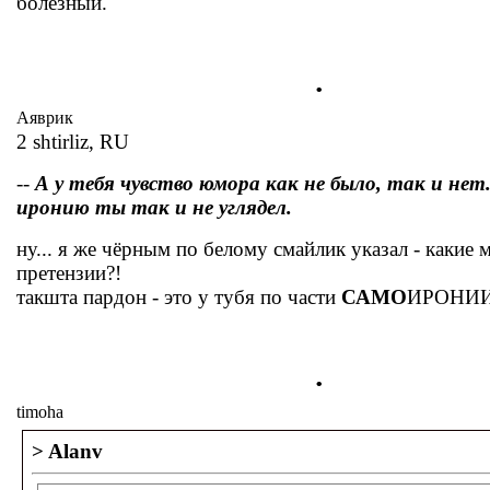
болезный.
.
Аяврик
2 shtirliz, RU
--
А у тебя чувство юмора как не было, так и нет
иронию ты так и не углядел.
ну... я же чёрным по белому смайлик указал - какие 
претензии?!
такшта пардон - это у тубя по части
САМО
ИРОНИИ 
.
timoha
> Alanv