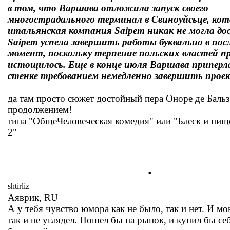
в том, что Варшава отложила запуск своего
многострадального терминал в Свиноуйсьце, ко
итальянская компания Saipem никак не могла дос
Saipem успела завершить работы буквально в пос
момент, поскольку терпение польских властей п
истощилось. Еще в конце июля Варшава приперл
стенке требованием немедленно завершить прое
да там просто сюжет достойный пера Оноре де Бальза
продолжением!
типа "ОбщеЧеловеческая комедия" или "Блеск и нище
2"
.
shtirliz
Аяврик, RU
А у тебя чувство юмора как не было, так и нет. И 
так и не углядел. Пошел бы на рынок, и купил бы с