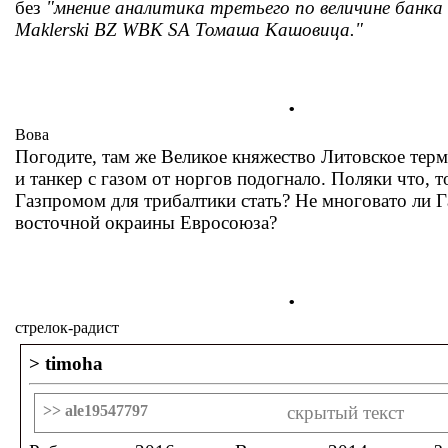
без
"мнение аналитика третьего по величине банк
Maklerski BZ WBK SA Томаша Кашовица."
.
Вова
Погодите, там же Великое княжество Литовское тер
и танкер с газом от норгов подогнало. Поляки что, т
Газпромом для трибалтики стать? Не многовато ли 
восточной окраины Евросоюза?
.
стрелок-радист
> timoha
>> ale19547797
скрытый текст