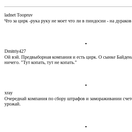
ladnet Toopruv
Что за цирк -рука руку не моет что ли в пиндосии - на дураков
.
Dmitriy427
Ой вэй. Предвыборная компания и есть цирк. О сынке Байден
ничего. "Тут копать, тут не копать."
.
xray
Очереднай компания по сбору штрафов и замораживании счет
урожай.
.