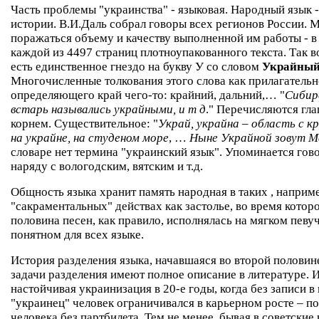
Часть проблемы "украинства" - языковая. Народный язык 
истории. В.И.Даль собрал говоры всех регионов России. 
поражаться объему и качеству выполненной им работы - в 
каждой из 4497 страниц плотноупакованного текста. Так во
есть единственное гнездо на букву У со словом
Украйны
Многочисленные толкования этого слова как прилагательн
определяющего край чего-то: крайний, дальний,… "
Сибир
встарь назывались украйными, и т д
." Перечисляются гла
корнем. Существительное: "
Украй, украйна – область с к
на украйне, на студеном море
, …
Ныне Украйной зовут М
словаре нет термина "украинский язык". Упоминается гов
наряду с вологодским, вятским и т.д.
Общность языка хранит память народная в таких , наприм
"сакраментальных" действах как застолье, во время котор
половина песен, как правило, исполнялась на мягком пев
понятном для всех языке.
История разделения языка, начавшаяся во второй половине
задачи разделения имеют полное описание в литературе. И
настойчивая украинизация в 20-е годы, когда без записи в
"украинец" человек ограничивался в карьерном росте – п
человека без партбилета. Тем не менее, бывая в советские