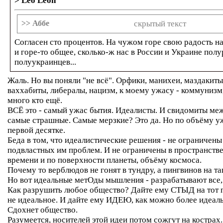
> Leo Leon
>> Аббе
скрытый текст
Согласен сто процентов. На чужом горе свою радость н
и горе-то общее, сколько-ж нас в России и Украине полу
полуукраинцев...
Жаль. Но вы поняли "не всё". Орфики, манихеи, маздакиты
ваххабиты, либералы, нацизм, к моему ужасу - коммунизм
много кто ещё.
ВСЁ это - самый ужас бытия. Идеалисты. И свидомиты меж
самые страшные. Самые мерзкие? Это да. Но по объёму уж
первой десятке.
Беда в том, что идеалистические решения - не ограничены
подвластных им проблем. И не ограничены в пространстве
времени и по поверхности планеты, объёму космоса.
Почему то верблюдов не гонят в тундру, а пингвинов на т
Но вот идеальные метОды мышления - разрабатывают все, 
Как разрушить любое общество? Дайте ему СТЫД на тот п
не идеальное. И дайте ему ИДЕЮ, как можно более идеал
Сдохнет общество.
Разумеется, носителей этой идеи потом сожгут на кострах