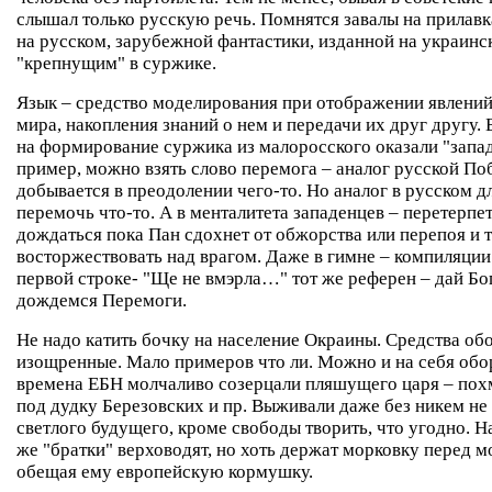
слышал только русскую речь. Помнятся завалы на прилавк
на русском, зарубежной фантастики, изданной на украинс
"крепнущим" в суржике.
Язык – средство моделирования при отображении явлен
мира, накопления знаний о нем и передачи их друг другу.
на формирование суржика из малоросского оказали "запа
пример, можно взять слово перемога – аналог русской Поб
добывается в преодолении чего-то. Но аналог в русском д
перемочь что-то. А в менталитета западенцев – перетерпет
дождаться пока Пан сдохнет от обжорства или перепоя и 
восторжествовать над врагом. Даже в гимне – компиляции 
первой строке- "Ще не вмэрла…" тот же референ – дай Бо
дождемся Перемоги.
Не надо катить бочку на население Окраины. Средства об
изощренные. Мало примеров что ли. Можно и на себя обо
времена ЕБН молчаливо созерцали пляшущего царя – пох
под дудку Березовских и пр. Выживали даже без никем н
светлого будущего, кроме свободы творить, что угодно. Н
же "братки" верховодят, но хоть держат морковку перед м
обещая ему европейскую кормушку.