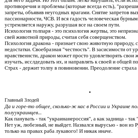
для него задачи. Но этот баланс легко нарушить, если исп
противоречия и проблемы (которые всегда есть), "разреш
запреты, объявив неугодных врагами. Снятие запретов вы
пассионарности, ЧСВ. И вся гадость человеческая бурным
устремляется наружу, разрушая все на своем пути.
Исихология толпаря - это психология жертвы, это непризн
свей животной природы, считая себя соверщенством.
Психология дракона - признает свою животную природу, с
недостатки. Своебразная "честность". В засисимости от у
нравственнсти, дракон может просто удовлетворять свои 
изучать, исслдедовать их, и направлять к своей и общей по
Страх - держит толпу в повиновении. Преодоление страха -
.
Главный Злодей
Да и горе-то общее, сколько-ж нас в России и Украине по
полуукраинцев...
Как панувать - так "украинанероссия", а как задница - так
Нет уж, любезный, не выйдет. Назвался вырусью - вон из Р
только на правах раба лукавого! И никак иначе.