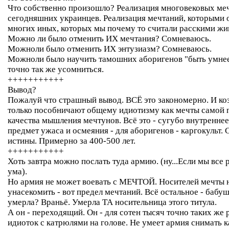
Что собственно произошло? Реализация многовековых ме
сегодняшних украинцев. Реализация мечтаний, которыми 
многих иных, которых мы почему то считали расскими ж
Можно ли было отменить ИХ мечтания? Сомневаюсь.
Можноли было отменить ИХ энтузиазм? Сомневаюсь.
Можноли было научить тамошних аборигенов "быть умнее
точно так же усомниться.
+++++++++++
Вывод?
Пожалуй что страшный вывод. ВСЁ это закономерно. И ко
только пособничают общему идиотизму как мечты самой по
качества мышления мечтунов. Всё это - сугубо внутреннее.
предмет ужаса и осмеяния - для аборигенов - каргокульт.
истины. Примерно за 400-500 лет.
+++++++++++
Хоть завтра можно послать туда армию. (ну...Если мы все 
ума).
Но армия не может воевать с МЕЧТОЙ. Носителей мечты 
унасекомить - вот предел мечтаний. Всё остальное - бабу
умерла? Враньё. Умерла ТА носительница этого титула.
А он - переходящий. Он - для сотен тысяч точно таких же
идиоток с катрюлями на голове. Не умеет армия снимать 