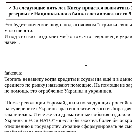
> За следующие пять лет Киеву придется выплатить 3
резервы ее Национального банка составляют всего 5
Это будет эпическое шоу, с подзаголовком "стрижка свиньи
мало шерсти.
И под этот визг издохнет миф о том, что "европеец и украи
навек".
.
farkenutz
Терпеть ненавижу когда кредиты и ссуды (да ещё и в дан
среднего по рынку) называют помощью. На помощи не зар
не помощь, это ограбление Украины и украинцев.
"После революции Евромайдана и последующих российск
на суверенитет Украины эра геополитического выбора для
закончилась. И все же эти драматичные события отдалили
Украины в ЕС и НАТО" - я если бы захотел, более бы оскр
отношению к государству Украине сформулировать не смог