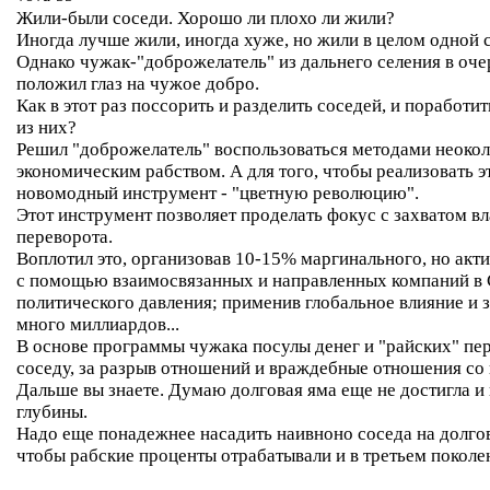
Жили-были соседи. Хорошо ли плохо ли жили?
Иногда лучше жили, иногда хуже, но жили в целом одной 
Однако чужак-"доброжелатель" из дальнего селения в оче
положил глаз на чужое добро.
Как в этот раз поссорить и разделить соседей, и поработи
из них?
Решил "доброжелатель" воспользоваться методами неокол
экономическим рабством. А для того, чтобы реализовать э
новомодный инструмент - "цветную революцию".
Этот инструмент позволяет проделать фокус с захватом вл
переворота.
Воплотил это, организовав 10-15% маргинального, но акти
с помощью взаимосвязанных и направленных компаний в 
политического давления; применив глобальное влияние и з
много миллиардов...
В основе программы чужака посулы денег и "райских" пе
соседу, за разрыв отношений и враждебные отношения со 
Дальше вы знаете. Думаю долговая яма еще не достигла и
глубины.
Надо еще понадежнее насадить наивноно соседа на долгов
чтобы рабские проценты отрабатывали и в третьем поколе