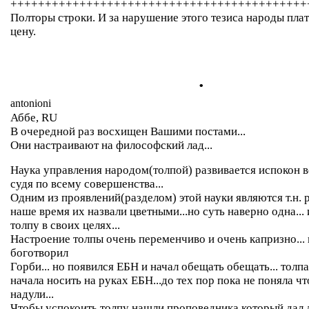
+++++++++++++++++++++++++++++++++++++++++++
Полторы строки. И за нарушение этого тезиса народы пла
цену.
.
antonioni
Аббе, RU
В очередной раз восхищен Вашими постами...
Они настраивают на философский лад...
Наука управления народом(толпой) развивается испокон в
судя по всему совершенства...
Одним из проявлений(разделом) этой науки являются т.н. 
наше время их назвали цветными...но суть наверно одна...
толпу в своих целях...
Настроение толпы очень переменчиво и очень капризно... 
боготворил
Горби... но появился ЕБН и начал обещать обещать... толп
начала носить на руках ЕБН...до тех пор пока не поняла чт
надули...
Чтобы успокоить толпу нашли проповедника который дал 