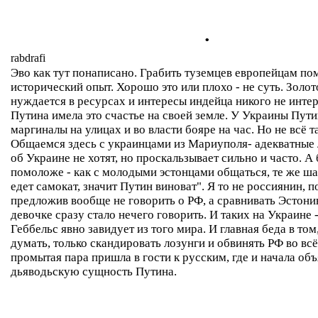
.
rabdrafi
Эво как тут понаписано. Грабить туземцев европейцам по
исторический опыт. Хорошо это или плохо - не суть. Золо
нуждается в ресурсах и интересы индейца никого не инте
Путина имела это счастье на своей земле. У Украины Путин
маргиналы на улицах и во власти бояре на час. Но не всё т
Общаемся здесь с украинцами из Мариуполя- адекватные 
об Украине не хотят, но проскальзывает сильно и часто. А
помоложе - как с молодыми эстонцами общаться, те же ша
едет самокат, значит Путин виноват". Я то не россиянин, п
предложив вообще не говорить о РФ, а сравнивать Эстони
девочке сразу стало нечего говорить. И таких на Украине 
Геббельс явно завидует из того мира. И главная беда в том
думать, только скандировать лозунги и обвинять РФ во вс
промытая пара пришла в гости к русским, где и начала об
дьяводьскую сущность Путина.