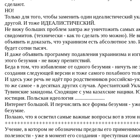
сделают.
НО!
Только для того, чтобы заменить один идеалистический у
другой. И тоже ИДЕАЛИСТИЧЕСКИЙ.
Не вижу больших проблем завтра же уничтожить самых а
свидомитов. (технически - как то сделать это можно). Не
объявить и доказать, что украинизм есть абсолютное зло. 
будет сотни тысяч.
И даже объявить программу подавления украинизма и изг
этого безумия - не вижу препятствий.
Беда в том, что избавление от одного безумия - ничуть не
создания следующей версии и тоже самого похабного тол
И здесь уже речь не идёт про родственников российско-у
то же самое - в десятках других случав. Арестантский Укл
Тувинские закидоны. Сходящие с ума казахские нацики. 
юстиция. Польская идеология ........................
Интернет большой. И перчислять все формы безумия - уже
безумие.
Полааю, что я осветил самые важные вопросы вот в этом 
+++++++++++++++++++++++++++++++++++++++++++
Учение, в котором не обозначены пределы его применимос
полезности - уже в момент его создания - преступная сам