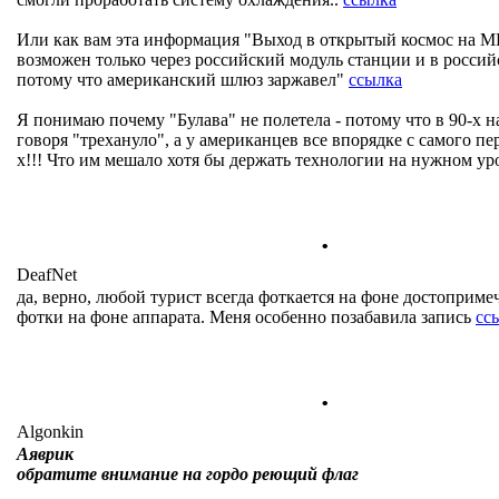
Или как вам эта информация "Выход в открытый космос на М
возможен только через российский модуль станции и в россий
потому что американский шлюз заржавел"
ссылка
Я понимаю почему "Булава" не полетела - потому что в 90-х н
говоря "трехануло", а у американцев все впорядке с самого пе
х!!! Что им мешало хотя бы держать технологии на нужном ур
.
DeafNet
да, верно, любой турист всегда фоткается на фоне достопримеч
фотки на фоне аппарата. Меня особенно позабавила запись
сс
.
Algonkin
Аяврик
обратите внимание на гордо реющий флаг