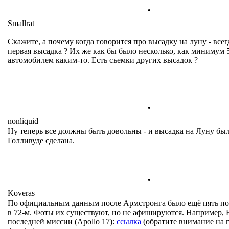
.
Smallrat
Скажите, а почему когда говорится про высадку на луну - все
первая высадка ? Их же как бы было несколько, как минимум 5
автомобилем каким-то. Есть съемки других высадок ?
.
nonliquid
Ну теперь все должны быть довольны - и высадка на Луну была
Голливуде сделана.
.
Koveras
По официальным данным после Армстронга было ещё пять пос
в 72-м. Фоты их существуют, но не афишируются. Например,
последней миссии (Apollo 17):
ссылка
(обратите внимание на