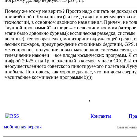
пограмму доллар вернулся 15 раз (!!!).
______________________________________________________
Почему же этому не верить? Просто надо считать не доходы о
привезённой с Луны нефти)), а все доходы и преимущества от
технологий, в основном двойного назначения. Причём, не тол
"лунной программой", а шире -- с освоением космоса (которое
этапе было довольно бурным): космическая разведка, системы у
военные), геологоразведка, мониторинг окружающей среды, 
лесных пожаров, предупреждение стихийных бедствий, GPS, 
метеопрогноз, получение новых материалов, системы связи, 
телевидение наконец -- всё плоды космических программ. Я с
цифрой 20-25р. на 1р. вложенный в космос, у нас в СССР. И о
неосуществлённого советского пилотируемого полёта на Лун
прибыль. Повторюсь, как хорошо для нас, что пиндосы сверну
масштабные космические программы!:))))
.
Контакты
Пра
мобильная версия
Сайт основан