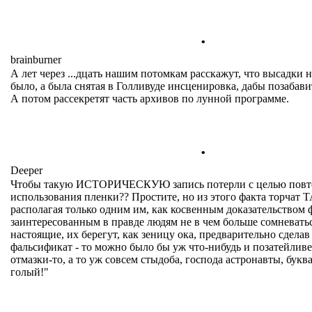
.
brainburner
А лет через ...дцать нашим потомкам расскажут, что высадки н
было, а была снятая в Голливуде инсценировка, дабы позабави
А потом рассекретят часть архивов по лунной программе.
.
Deeper
Чтобы такую ИСТОРИЧЕСКУЮ запись потерли с целью повт
использования пленки?? Простите, но из этого факта торча
располагая только одним им, как косвенным доказательством
заинтересованным в правде людям не в чем больше сомневатьс
настоящие, их берегут, как зеницу ока, предварительно сделав
фальсификат - то можно было бы уж что-нибудь и позатейливе
отмазки-то, а то уж совсем стыдоба, господа астронавты, букв
голый!"