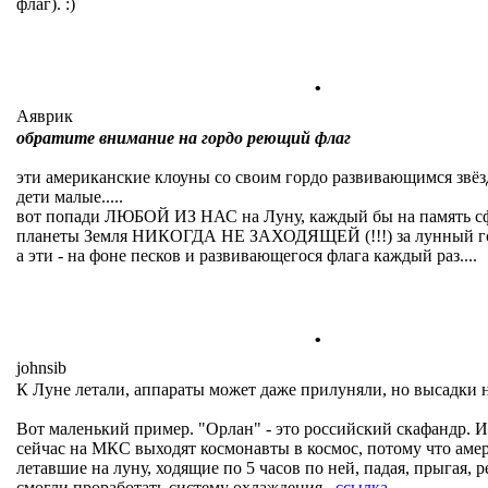
флаг). :)
.
Аяврик
обратите внимание на гордо реющий флаг
эти американские клоуны со своим гордо развивающимся звё
дети малые.....
вот попади ЛЮБОЙ ИЗ НАС на Луну, каждый бы на память сф
планеты Земля НИКОГДА НЕ ЗАХОДЯЩЕЙ (!!!) за лунный гор
а эти - на фоне песков и развивающегося флага каждый раз....
.
johnsib
К Луне летали, аппараты может даже прилуняли, но высадки 
Вот маленький пример. "Орлан" - это российский скафандр. 
сейчас на МКС выходят космонавты в космос, потому что аме
летавшие на луну, ходящие по 5 часов по ней, падая, прыгая, р
смогли проработать систему охлаждения..
ссылка