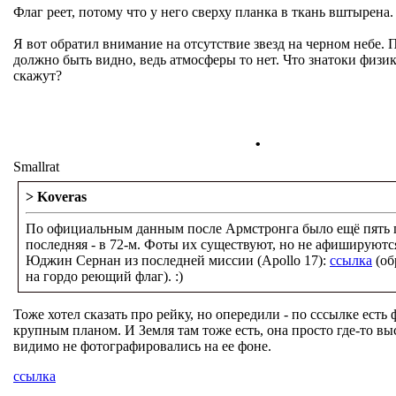
Флаг реет, потому что у него сверху планка в ткань вштырена.
Я вот обратил внимание на отсутствие звезд на черном небе. 
должно быть видно, ведь атмосферы то нет. Что знатоки физи
скажут?
.
Smallrat
> Koveras
По официальным данным после Армстронга было ещё пять 
последняя - в 72-м. Фоты их существуют, но не афишируютс
Юджин Сернан из последней миссии (Apollo 17):
ссылка
(об
на гордо реющий флаг). :)
Тоже хотел сказать про рейку, но опередили - по сссылке есть 
крупным планом. И Земля там тоже есть, она просто где-то вы
видимо не фотографировались на ее фоне.
ссылка