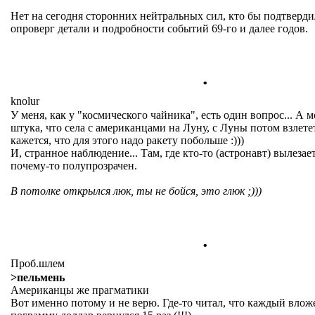
Нет на сегодня сторонних нейтральных сил, кто бы подтверди
опроверг детали и подробности событий 69-го и далее годов.
.
knolur
У меня, как у "космического чайника", есть один вопрос... А м
штука, что села с американцами на Луну, с Луны потом взлет
кажется, что для этого надо ракету побольше :)))
И, странное наблюдение... Там, где кто-то (астронавт) вылезае
почему-то полупрозрачен.
В потолке открылся люк, ты не бойся, это глюк ;)))
.
Проб.шлем
>пельмень
Американцы же прагматики
Вот именно потому и не верю. Где-то читал, что каждый вло