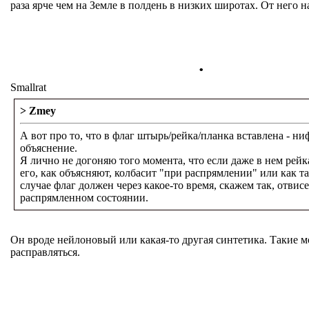
раза ярче чем на Земле в полдень в низких широтах. От него н
.
Smallrat
> Zmey
А вот про то, что в флаг штырь/рейка/планка вставлена - ни
объяснение.
Я лично не догоняю того момента, что если даже в нем рейка
его, как объясняют, колбасит "при распрямлении" или как т
случае флаг должен через какое-то время, скажем так, отвисе
распрямленном состоянии.
Он вроде нейлоновый или какая-то другая синтетика. Такие м
расправляться.