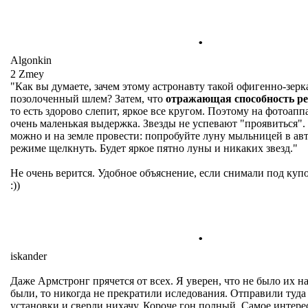
.
Algonkin
2 Zmey
"Как вы думаете, зачем этому астронавту такой офигенно-зерк
позолоченный шлем? Затем, что
отражающая способность ре
то есть здорово слепит, яркое все кругом. Поэтому на фотоапп
очень маленькая выдержка. Звезды не успевают "проявиться"
можно и на земле провести: попробуйте луну мыльницей в ав
режиме щелкнуть. Будет яркое пятно луны и никаких звезд."
Не очень верится. Удобное объяснение, если снимали под куп
:))
.
iskander
Даже Армстронг прячется от всех. Я уверен, что не было их н
были, то никогда не прекратили иследования. Отправили туд
установки и сверли нихачу. Короче гон полный. Самое интере