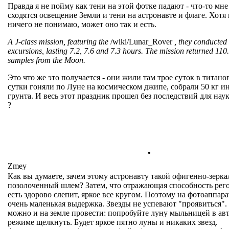
Правда я не пойму как тени на этой фотке падают - что-то мне
сходятся освещение Земли и тени на астронавте и флаге. Хотя
ничего не понимаю, может оно так и есть.
A J-class mission, featuring the
/wiki/Lunar_Rover
, they conducted 
excursions, lasting 7.2, 7.6 and 7.3 hours. The mission returned 110.
samples from the Moon.
Это что же это получается - они жили там трое суток в титано
сутки гоняли по Луне на космическом джипе, собрали 50 кг и
грунта. И весь этот праздник прошел без последствий для н
?
.
Zmey
Как вы думаете, зачем этому астронавту такой офигенно-зерка
позолоченный шлем? Затем, что отражающая способность рего
есть здорово слепит, яркое все кругом. Поэтому на фотоаппар
очень маленькая выдержка. Звезды не успевают "проявиться"
можно и на земле провести: попробуйте луну мыльницей в ав
режиме щелкнуть. Будет яркое пятно луны и никаких звезд.