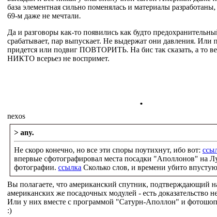
база элементная сильно поменялась и материалы разработаны, 
69-м даже не мечтали.
Да и разговоры как-то появились как будто предохранительны
срабатывает, пар выпускает. Не выдержат они давления. Или 
придется или подвиг ПОВТОРИТЬ. На бис так сказать, а то
НИКТО всерьез не воспримет.
.
nexos
> any.
Не скоро конечно, но все эти споры поутихнут, ибо вот:
ссы
впервые сфотографировал места посадки "Аполлонов" на Лу
фотографии.
ссылка
Сколько слов, и времени убито впустую
Вы полагаете, что американский спутник, подтверждающий н
американских же посадочных модулей - есть доказательство 
Или у них вместе с программой "Сатурн-Аполлон" и фотошоп
:)