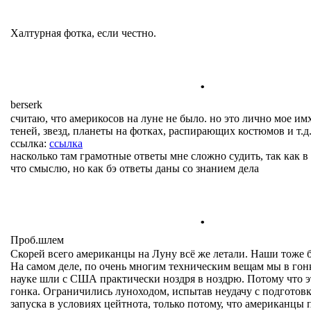
Халтурная фотка, если честно.
.
berserk
считаю, что америкосов на луне не было. но это лично мое им
теней, звезд, планеты на фотках, распирающих костюмов и т.д.
ссылка:
ссылка
насколько там грамотные ответы мне сложно судить, так как 
что смыслю, но как бэ ответы даны со знанием дела
.
Проб.шлем
Скорей всего американцы на Луну всё же летали. Наши тоже 
На самом деле, по очень многим техническим вещам мы в го
науке шли с США практически ноздря в ноздрю. Потому что 
гонка. Ограничились луноходом, испытав неудачу с подготов
запуска в условиях цейтнота, только потому, что американцы