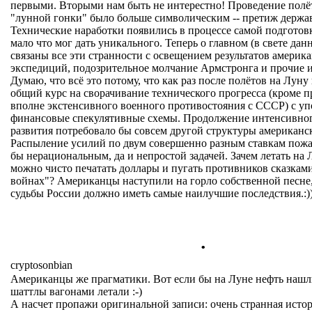
первыми. Вторыми нам быть не интерестно! Проведение полё
"лунной гонки" было больше символическим -- претиж держа
Технические наработки появились в процессе самой подготовк
мало что мог дать уникального. Теперь о главном (в свете данн
связаны все эти странности с освещением результатов америк
экспедиций, подозрительное молчание Армстронга и прочие 
Думаю, что всё это потому, что как раз после полётов на Лун
общий курс на сворачивание технического прогресса (кроме 
вполне экстенсивного военного противостояния с СССР) с уп
финансовые спекулятивные схемы. Продолжение интенсивног
развития потребовало бы совсем другой структуры американс
Распыление усилий по двум совершенно разным ставкам пожа
бы нерациональным, да и непростой задачей. Зачем летать на 
можно чисто печатать доллары и пугать противников сказками
войнах"? Американцы наступили на горло собственной песне,
судьбы России должно иметь самые наилучшие последствия.:))
.
cryptosonbian
Американцы же прагматики. Вот если бы на Луне нефть нашли
шаттлы вагонами летали :-)
А насчет пропажи оригинальной записи: очень странная истор