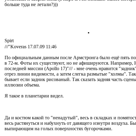
больше туда не летали?)))
.
Spirt
///"Koveras 17.07.09 11:46
По официальным данным после Армстронга было ещё пять пос
в 72-м. Фоты их существуют, но не афишируются. Например,
последней миссии (Apollo 17)"/// - мне очень нравится "задни
отрез линии видимости, а затем слегка размытые "холмы". Так
бывает если задник рисованый. Так сказать задняя часть сцен
иллюзии объема.
Я такое в планетарии видел.
Да и костюм какой то "ненадутый", весь в складках и помято
весь растянуться и набухнуть от давящего изнутри воздуха. Бы
выпирающим на голых поверхностях бугорочками.