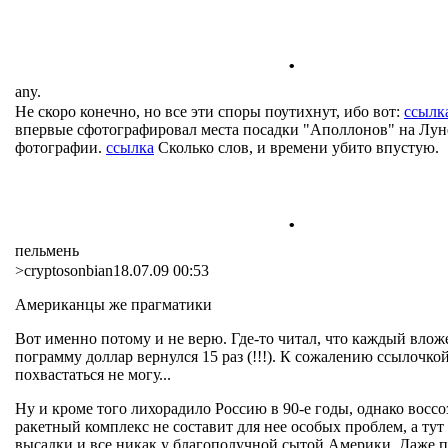
.
any.
Не скоро конечно, но все эти споры поутихнут, ибо вот:
ссылк
впервые сфотографировал места посадки "Аполлонов" на Луне
фотографии.
ссылка
Сколько слов, и времени убито впустую.
.
пельмень
>cryptosonbian18.07.09 00:53
Американцы же прагматики
Вот именно потому и не верю. Где-то читал, что каждый вло
пограмму доллар вернулся 15 раз (!!!). К сожалению ссылочкой
похвастаться не могу...
Ну и кроме того лихорадило Россию в 90-е годы, однако вос
ракетный комплекс не составит для нее особых проблем, а тут 
высадки и все никак у благополучной сытой Америки. Даже пр