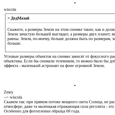
.
wiscola
> ДедМазай
Скажите, а размеры Земли на этом снимке такие, как и дол
Земли зачастую большей выглядит, а размеры двух планет, мя
равны. Земля, по-моему, больше должна быть по размерам, з
больше.
Угловые размеры объектов на снимке зависят от фокусного ра
объектива. Если бы снимали телевиком, то можно было бы до
эффекта - маленький астронавт на фоне огромной Земли.
.
Zmey
--> wiscola
Скажем так: при прямом потоке мощного света Солнца, не рас
атмосфере, даже та маленькая отражающая сила реголита - это
Особенно для фотопленки образца 69 года.