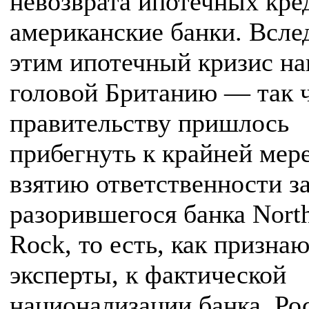
невозврата ипотечных кре
американские банки. Вслед
этим ипотечный кризис на
головой Британию — так ч
правительству пришлось
прибегнуть к крайней мер
взятию ответственности з
разорившегося банка Nort
Rock, то есть, как призна
эксперты, к фактической
национализации банка. Ро