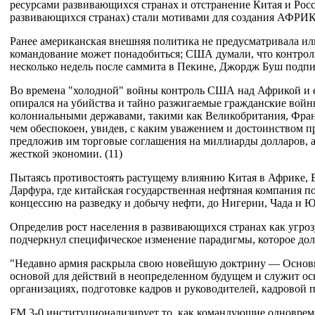
ресурсами развивающихся странах и отстранение Китая и Росс
развивающихся странах) стали мотивами для создания АФР
Ранее американская внешняя политика не предусматривала или
командование может понадобиться; США думали, что контроли
несколько недель после саммита в Пекине, Джордж Буш под
Во времена "холодной" войны контроль США над Африкой и
опирался на убийства и тайно разжигаемые гражданские вой
колониальными державами, такими как Великобритания, Фран
чем обеспокоен, увидев, с каким уважением и достоинством п
предложив им торговые соглашения на миллиарды долларов,
жесткой экономии. (11)
Пытаясь противостоять растущему влиянию Китая в Африке,
Дарфура, где китайская государственная нефтяная компания п
концессию на разведку и добычу нефти, до Нигерии, Чада и
Определив рост населения в развивающихся странах как угроз
подчеркнул специфическое изменение парадигмы, которое дол
"Недавно армия раскрыла свою новейшую доктрину — Основн
основой для действий в неопределенном будущем и служит о
организациях, подготовке кадров и руководителей, кадровой 
FM 3-0 институционализирует то, как командующие одноврем