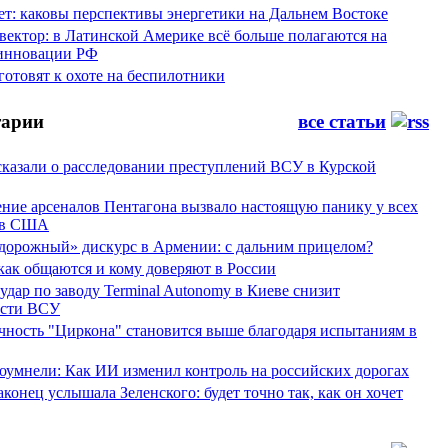
ет: каковы перспективы энергетики на Дальнем Востоке
вектор: в Латинской Америке всё больше полагаются на
инновации РФ
отовят к охоте на беспилотники
арии
все статьи
сказали о расследовании преступлений ВСУ в Курской
ние арсеналов Пентагона вызвало настоящую панику у всех
ов США
дорожный» дискурс в Армении: с дальним прицелом?
 как общаются и кому доверяют в России
ар по заводу Terminal Autonomy в Киеве снизит
ости ВСУ
ность "Циркона" становится выше благодаря испытаниям в
оумнели: Как ИИ изменил контроль на российских дорогах
конец услышала Зеленского: будет точно так, как он хочет