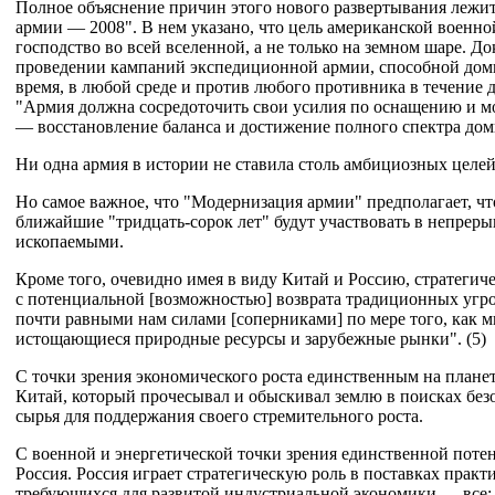
Полное объяснение причин этого нового развертывания лежи
армии — 2008". В нем указано, что цель американской военно
господство во всей вселенной, а не только на земном шаре. 
проведении кампаний экспедиционной армии, способной доми
время, в любой среде и против любого противника в течение д
"Армия должна сосредоточить свои усилия по оснащению и 
— восстановление баланса и достижение полного спектра дом
Ни одна армия в истории не ставила столь амбициозных целей
Но самое важное, что "Модернизация армии" предполагает, ч
ближайшие "тридцать-сорок лет" будут участвовать в непрер
ископаемыми.
Кроме того, очевидно имея в виду Китай и Россию, стратегич
с потенциальной [возможностью] возврата традиционных угр
почти равными нам силами [соперниками] по мере того, как м
истощающиеся природные ресурсы и зарубежные рынки". (5)
С точки зрения экономического роста единственным на плане
Китай, который прочесывал и обыскивал землю в поисках без
сырья для поддержания своего стремительного роста.
С военной и энергетической точки зрения единственной поте
Россия. Россия играет стратегическую роль в поставках прак
требующихся для развитой индустриальной экономики — все: от