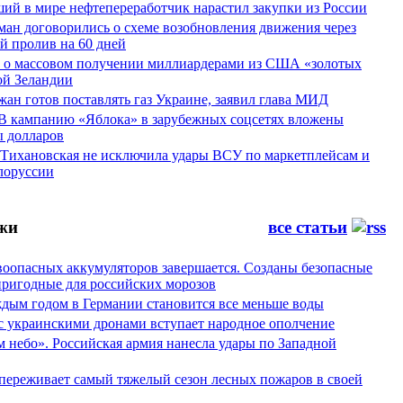
ий в мире нефтепереработчик нарастил закупки из России
ман договорились о схеме возобновления движения через
й пролив на 60 дней
а о массовом получении миллиардерами из США «золотых
ой Зеландии
ан готов поставлять газ Украине, заявил глава МИД
 В кампанию «Яблока» в зарубежных соцсетях вложены
 долларов
 Тихановская не исключила удары ВСУ по маркетплейсам и
лоруссии
жи
все статьи
воопасных аккумуляторов завершается. Созданы безопасные
пригодные для российских морозов
аждым годом в Германии становится все меньше воды
 с украинскими дронами вступает народное ополчение
 небо». Российская армия нанесла удары по Западной
переживает самый тяжелый сезон лесных пожаров в своей