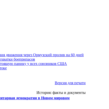
ния движения через Ормузский пролив на 60 дней
нехватки боеприпасов
стоящую панику у всех союзников США
токе
Версия для печати
История: факты и документы
литарная демократия в Новом мировом