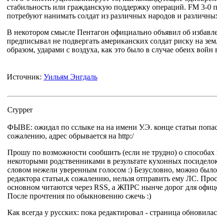
стабильность или гражданскую поддержку операций. FM 3-0 пр
потребуют нанимать солдат из различных народов и различных к
В некотором смысле Пентагон официально объявил об избавле
предписывал не подвергать американских солдат риску на зем
образом, ударами с воздуха, как это было в случае обеих войн
Источник:
Уильям Энгдаль
Crypper
ФЫВЕ: ожидал по сслыке на на имени У.Э. конце статьи попас
сожалению, адрес обрывается на http:/
Прошу по возможности сообшить (если не трудно) о способа
некоторыми родственниками в результате кухонных посиделок
словом нежели уверенным голосом :) Безусловно, можно было 
редактора статьи,к сожалению, нельзя отправить ему ЛС. Про
основном читаются через RSS, а ЖПРС нынче дорог для офицер
После прочтения по обыкновению сжечь :)
Как всегда у русских: пока редактировал - страница обновилась