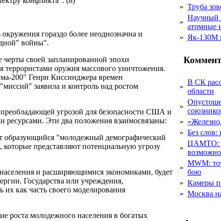
ектру конфликта". (8)
»
Труба зов
Научный 
»
атомные 
 окружения гораздо более неоднозначна и
»
Як-130М г
одной" войны".
Коммент
 черты своей запланированной эпохи
я террористами оружия массового уничтожения.
ума-200" Генри Киссинджера времен
В СК рас
миссий" заявила и контроль над ростом
»
области
Опустоше
»
союзник
" преобладающей угрозой для безопасности США и
ми ресурсами. Эти два положения взаимосвязаны:
»
«Железно
»
Без слов:
дит образующийся "молодежный демографический
ЦАМТО: уд
, которые представляют потенциальную угрозу
»
возможн
MWM: точ
»
 населения и расширяющимися экономиками, будет
бою
ергии. Государства или учреждения,
»
Камеры п
 их как часть своего моделирования
»
Москва на
ие роста молодежного населения в богатых