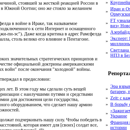
»
Крупнейш
ичиной, стоявшей за жесткой реакцией России в
ю в Южной Осетии; оно же стояло за желанием
Иран и О
»
Ормузски
FT узнал
»
елда в войне в Ираке, так называемое
виз» Нов
, подключенного к сети Интернет и оснащенного
»
Азербайдж
и-пи-эс"). Даже когда критика в адрес Рамсфелда
Эксперт:
алла, столь велико его влияние в Пентагоне.
»
миллионы
Светлана
»
НПЗ в Бе
боких значительных стратегических принципов и
ачестве официальной доктрины американскими
ых войн" после окончания "холодной" войны.
Репорта
тверждал в предисловии:
Эра взры
их лет. В этом году мы сделали суть вещей
»
батареи, 
ернизации с наилучшими путями и средствами
»
Zeit: с к
рмии для достижения цели государства,
»
В борьбу
ного оборудованием, что сделает нашу армию
ожностей.
«Зажигаем
»
Украине
должат подчеркивать нашу силу. Чтобы победить в
Франция 
асстояний, которая имеет для [своих] солдат все,
»
истории