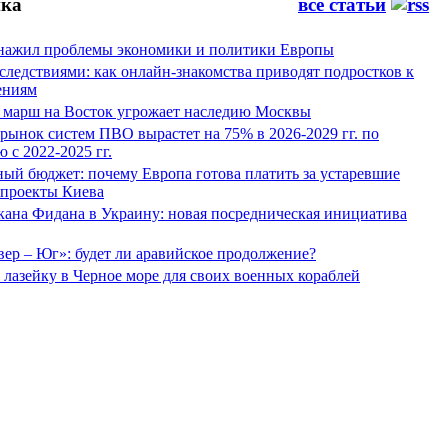
ка
все статьи
нажил проблемы экономики и политики Европы
следствиями: как онлайн-знакомства приводят подростков к
ениям
 марш на Восток угрожает наследию Москвы
рынок систем ПВО вырастет на 75% в 2026-2029 гг. по
 с 2022-2025 гг.
ый бюджет: почему Европа готова платить за устаревшие
 проекты Киева
кана Фидана в Украину: новая посредническая инициатива
ер – Юг»: будет ли аравийское продолжение?
лазейку в Черное море для своих военных кораблей