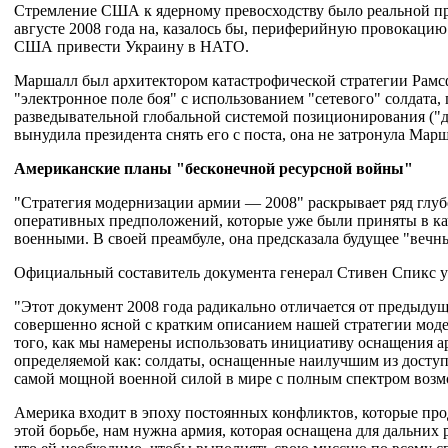
Стремление США к ядерному превосходству было реальной пр
августе 2008 года на, казалось бы, периферийную провокаци
США привести Украину в НАТО.
Маршалл был архитектором катастрофической стратегии Рамсф
"электронное поле боя" с использованием "сетевого" солдата
разведывательной глобальной системой позиционирования ("дж
вынудила президента снять его с поста, она не затронула Марш
Американские планы "бесконечной ресурсной войны"
"Стратегия модернизации армии — 2008" раскрывает ряд глу
оперативных предположений, которые уже были приняты в к
военными. В своей преамбуле, она предсказала будущее "вечн
Официальный составитель документа генерал Стивен Спикс у
"Этот документ 2008 года радикально отличается от предыдущ
совершенно ясной с кратким описанием нашей стратегии мод
того, как мы намерены использовать инициативу оснащения а
определяемой как: солдаты, оснащенные наилучшим из доступ
самой мощной военной силой в мире с полным спектром возм
Америка входит в эпоху постоянных конфликтов, которые про
этой борьбе, нам нужна армия, которая оснащена для дальних р