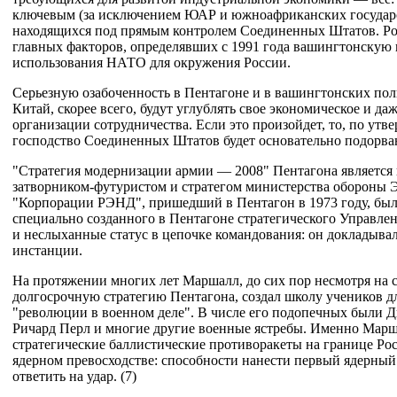
ключевым (за исключением ЮАР и южноафриканских государст
находящихся под прямым контролем Соединенных Штатов. Ро
главных факторов, определявших с 1991 года вашингтонску
использования НАТО для окружения России.
Серьезную озабоченность в Пентагоне и в вашингтонских поли
Китай, скорее всего, будут углублять свое экономическое и д
организации сотрудничества. Если это произойдет, то, по ут
господство Соединенных Штатов будет основательно подорван
"Стратегия модернизации армии — 2008" Пентагона является
затворником-футуристом и стратегом министерства обороны
"Корпорации РЭНД", пришедший в Пентагон в 1973 году, был
специально созданного в Пентагоне стратегического Управл
и неслыханные статус в цепочке командования: он докладыва
инстанции.
На протяжении многих лет Маршалл, до сих пор несмотря на 
долгосрочную стратегию Пентагона, создал школу учеников д
"революции в военном деле". В числе его подопечных были 
Ричард Перл и многие другие военные ястребы. Именно Марша
стратегические баллистические противоракеты на границе Р
ядерном превосходстве: способности нанести первый ядерный 
ответить на удар. (7)