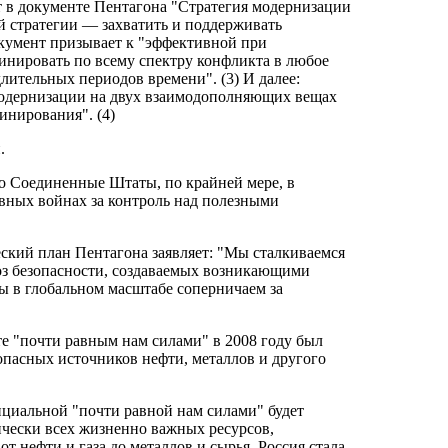
т в документе Пентагона "Стратегия модернизации
й стратегии — захватить и поддерживать
Документ призывает к "эффективной при
нировать по всему спектру конфликта в любое
лительных периодов времени". (3) И далее:
модернизации на двух взаимодополняющих вещах
инирования". (4)
.
то Соединенные Штаты, по крайней мере, в
ывных войнах за контроль над полезными
еский план Пентагона заявляет: "Мы сталкиваемся
оз безопасности, создаваемых возникающими
ы в глобальном масштабе соперничаем за
те "почти равным нам силами" в 2008 году был
опасных источников нефти, металлов и другого
нциальной "почти равной нам силами" будет
тически всех жизненно важных ресурсов,
 нефти и газа до металлов и сырья. Россия стала