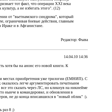
изнает тот факт, что операции XXI века
ультур, а не избегать этого". (12)
нии от "вьетнамского синдрома", который
ле, ограничивая боевые действия, главным
 в Ираке и в Афганистане.
Редактор: Фыва
14.04.10 14:36
ть хотя бы на анонс его новой книги. К
х и местах приобретения уже трилогии (ЕМНИП). С
 оказалось легче аргументировать печатныим
все это сказать через ЛС, но кликнув на никнейме
сто нынче в командировке, и обновления в
ов, не до конца вписавшихся в "новый облик" :).
 раз 8 ;)