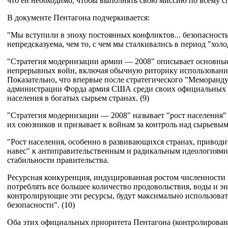
что ей необходимо, чтобы выполнять свою миссию по всему сп
В документе Пентагона подчеркивается:
"Мы вступили в эпоху постоянных конфликтов... безопасность
непредсказуема, чем то, с чем мы сталкивались в период "хол
"Стратегия модернизации армии — 2008" описывает основные
непрерывных войн, включая обычную риторику использовани
Показательно, что впервые после стратегического "Меморанд
администрации Форда армия США среди своих официальных "
населения в богатых сырьем странах. (9)
"Стратегия модернизации — 2008" называет "рост населения
их союзников и призывает к войнам за контроль над сырьевы
"Рост населения, особенно в развивающихся странах, приво
навес" к антиправительственным и радикальным идеологиями
стабильности правительства.
Ресурсная конкуренция, индуцированная ростом численности
потреблять все большее количество продовольствия, воды и эн
контролирующие эти ресурсы, будут максимально использовать
безопасности". (10)
Оба этих официальных приоритета Пентагона (контролирован