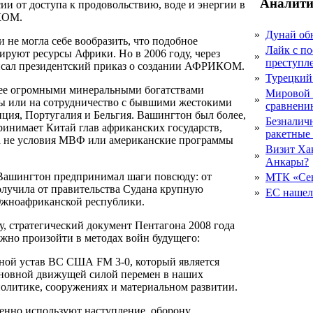
Аналити
ии от доступа к продовольствию, воде и энергии в
ИКОМ.
»
Дунай об
 не могла себе вообразить, что подобное
Лайк с по
руют ресурсы Африки. Но в 2006 году, через
»
преступл
писал президентский приказ о создании АФРИКОМ.
»
Турецкий
 ее огромными минеральными богатствами
Мировой 
»
ны или на сотрудничество с бывшими жестокими
сравнению
ция, Португалия и Бельгия. Вашингтон был более,
Безналичн
ринимает Китай глав африканских государств,
»
ракетные
 а не условия МВФ или американские программы
Визит Ха
»
Анкары?
 Вашингтон предпринимал шаги повсюду: от
»
МТК «Сев
олучила от правительства Судана крупную
»
ЕС нашел 
 Южноафриканской республики.
у, стратегический документ Пентагона 2008 года
жно произойти в методах войн будущего:
ой устав ВС США FM 3-0, который является
сновной движущей силой перемен в наших
политике, сооружениях и материальном развитии.
енно используют наступление, оборону,