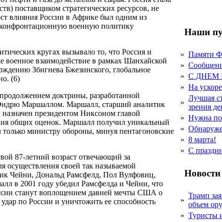
в) поставщиком стратегических ресурсов, не
ст влияния России в Африке был одним из
ю конфронтационную военную политику
Наши пу
тических кругах вызывало то, что Россия и
»
Памяти 
аже военное взаимодействие в рамках Шанхайской
»
Сообщен
верждению Збигнева Бжезинского, глобальное
»
С ДНЕМ
о. (6)
»
На ускор
 продолжением доктрины, разработанной
Лучшая с
»
 Эндрю Маршаллом. Маршалл, старший аналитик
зрения д
 назначен президентом Никсоном главой
»
Нужна по
ения общих оценок. Маршалл получил уникальный
»
Обнаруже
л только министру обороны, минуя пентагоновские
»
8 марта!
»
С праздн
свой 87-летний возраст отвечающий за
ля осуществления своей так называемой
Новости
Дик Чейни, Дональд Рамсфелд, Пол Вулфовиц,
лл в 2001 году убедил Рамсфелда и Чейни, что
оссии станут воплощением давней мечты США о
Трамп за
»
удар по России и уничтожить ее способность
объем ор
»
Туристы 