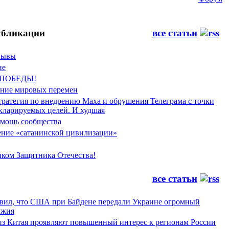
бликации
все статьи
Фывы
ие
 ПОБЕДЫ!
ение мировых перемен
тратегия по внедрению Маха и обрушения Телеграма с точки
екларируемых целей. И худшая
мощь сообщества
ние «сатанинской цивилизации»
иком Защитника Отечества!
все статьи
явил, что США при Байдене передали Украине огромный
ужия
из Китая проявляют повышенный интерес к регионам России